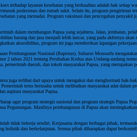
kses terhadap layanan kesehatan yang berkualitas adalah hak setiap w
ermasuk puskesmas dan rumah sakit. Selain itu, program pengiriman ten
hatan yang memadai. Program vaksinasi dan pencegahan penyakit jug
merintah dalam membangun Papua yang sejahtera. Jalan, jembatan, pel
mobilitas barang dan jasa menjadi lebih lancar, yang pada akhirnya a
ngkatkan aksesibilitas, program ini juga memberikan lapangan pekerjaa
aan Pembangunan Nasional (Bapenas), Suharso Monoarfa mengatakan
 2 tahun 2021 tentang Perubahan Kedua atas Undang-undang nomor 
a, pemerintah daerah, dan tokoh masyarakat Papua, yang merupakan p
a juga terlihat dari upaya untuk mengakui dan menghormati hak-hak
t. Pemerintah terus berusaha untuk melibatkan masyarakat adat dalam
an aspirasi masyarakat Papua.
arap agar program strategis nasional dan program strategis Papua Pe
pua Pegunungan. Masifnya pembangunan di Papua akan meningkatkan ji
ah tidak bekerja sendiri. Kerjasama dengan berbagai pihak, termasu
g holistik dan berkelanjutan. Semua pihak diharapkan dapat berkontri