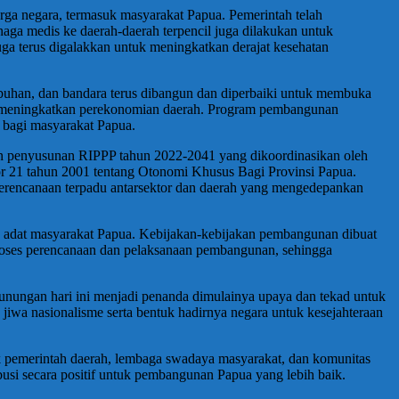
arga negara, termasuk masyarakat Papua. Pemerintah telah
aga medis ke daerah-daerah terpencil juga dilakukan untuk
a terus digalakkan untuk meningkatkan derajat kesehatan
abuhan, dan bandara terus dibangun dan diperbaiki untuk membuka
kan meningkatkan perekonomian daerah. Program pembangunan
n bagi masyarakat Papua.
 penyusunan RIPPP tahun 2022-2041 yang dikoordinasikan oleh
21 tahun 2001 tentang Otonomi Khusus Bagi Provinsi Papua.
erencanaan terpadu antarsektor dan daerah yang mengedepankan
 adat masyarakat Papua. Kebijakan-kebijakan pembangunan dibuat
 proses perencanaan dan pelaksanaan pembangunan, sehingga
gunungan hari ini menjadi penanda dimulainya upaya dan tekad untuk
wa nasionalisme serta bentuk hadirnya negara untuk kesejahteraan
k pemerintah daerah, lembaga swadaya masyarakat, dan komunitas
busi secara positif untuk pembangunan Papua yang lebih baik.