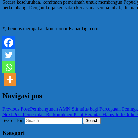
Secara keseluruhan, komitmen pemerintah untuk membangun Papua ya
berkembang. Dengan kerja keras dan kerjasama semua pihak, dihara
*) Penulis merupakan kontributor Kapanlagi.com
Navigasi pos
Previous Post:
Pembangunan AMN Stimulus bagi Percepatan Penin
Next Post:
Pemerintah Berkomitmen Kuat Berantas Habis Judi Onlin
Search for:
Search
Kategori