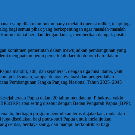
an yang dilakukan bukan hanya melalui operasi militer, tetapi juga
alog bagi semua pihak yang berkepentingan agar masalah-masalah
 ekonomi dapat berjalan dengan lancar, memberikan dampak positif
 dengan komitmen pemerintah dalam mewujudkan pembangunan yang
g demi menguatkan peran pemerintah daerah otonom baru dalam
 mandiri, adil, dan sejahtera”, dengan tiga misi utama, yaitu
ran, pelaksanaan, sampai dengan evaluasi dan pengendalian
Rencana Pembangunan Jangka Panjang Nasional Tahun 2025–2045
kesejahteraan Papua dalam 20 tahun mendatang. Pihaknya yakin
(BP3OKP) atau sering disebut dengan Badan Pengarah Papua (BPP).
na itu, berbagai program pendidikan terus digalakkan, mulai dari
 juga disediakan bagi putra-putri Papua untuk melanjutkan
yang cerdas, berdaya saing, dan mampu berkontribusi bagi