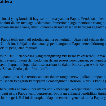
ahtera
uasi yang kondusif bagi seluruh masyarakat Papua. Pendekatan keaman
at aktif dalam menjaga kedamaian. Pemerintah juga membuka ruang di
takan suasana yang aman, diharapkan investasi dan berbagai kegiatan
Papua telah menjadi prioritas utama pemerintah. Upaya ini sejalan
. Untuk itu, kebijakan dan strategi pembangunan Papua terus didoron
lalui penguatan regulasi.
 RIPPP 2022-2041 yang mengusung visi besar yakni terwujudnya Papua
ebagai payung hukum dan pedoman dalam proses perencanaan, pengangga
ayah Papua ini juga telah diselaraskan ke dalam Rancangan Akhir 
Sehat, Cerdas, dan Produktif”.
, paradigma, dan terobosan baru dalam rangka mewujudkan lompatan 
rnya Badan Pengarah Percepatan Pembangunan Otonomi Khusus Papua 
erkualitas adalah kunci utama untuk mencapai kesejahteraan. Oleh kare
bagi siswa Papua yang berprestasi. Program afirmasi pendidikan tinggi
n luar negeri. Hal ini diharapkan dapat mencetak generasi muda Papua 