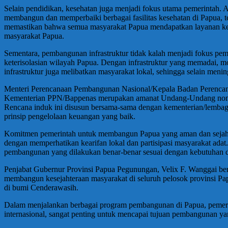
Selain pendidikan, kesehatan juga menjadi fokus utama pemerintah. A
membangun dan memperbaiki berbagai fasilitas kesehatan di Papua, t
memastikan bahwa semua masyarakat Papua mendapatkan layanan kese
masyarakat Papua.
Sementara, pembangunan infrastruktur tidak kalah menjadi fokus pe
keterisolasian wilayah Papua. Dengan infrastruktur yang memadai, 
infrastruktur juga melibatkan masyarakat lokal, sehingga selain meni
Menteri Perencanaan Pembangunan Nasional/Kepala Badan Perencan
Kementerian PPN/Bappenas merupakan amanat Undang-Undang nomor
Rencana induk ini disusun bersama-sama dengan kementerian/lembag
prinsip pengelolaan keuangan yang baik.
Komitmen pemerintah untuk membangun Papua yang aman dan sejahter
dengan memperhatikan kearifan lokal dan partisipasi masyarakat ada
pembangunan yang dilakukan benar-benar sesuai dengan kebutuhan d
Penjabat Gubernur Provinsi Papua Pegunungan, Velix F. Wanggai berh
membangun kesejahteraan masyarakat di seluruh pelosok provinsi Pa
di bumi Cenderawasih.
Dalam menjalankan berbagai program pembangunan di Papua, pemerint
internasional, sangat penting untuk mencapai tujuan pembangunan yan