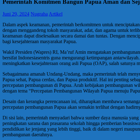
Pemerintah Komitmen Bangun Papua Aman dan Sej
Juni 29, 2024
Nugraha
Artikel
Dalam aspek keamanan, pemerintah berkomitmen untuk menciptakan sit
dengan menggandeng tokoh masyarakat, adat, dan agama untuk terlib
keamanan dapat diselesaikan secara damai dan tuntas. Dengan mencip
bagi kesejahteraan masyarakat Papua.
Wakil Presiden (Wapres) RI, Ma’ruf Amin mengatakan pembangunan 
bersifat Indonesiasentris guna mengurangi ketimpangan antarwilayah
meningkatkan kesejahteraan orang asli Papua (OAP), salah satunya me
Sebagaimana amanah Undang-Undang, maka pemerintah telah menyusun
Papua sehat, Papua cerdas, dan Papua produktif. Hal ini penting s
percepatan pembangunan di Papua. Arah kebijakan pembangunan wil
dengan tema “Percepatan Pembangunan Wilayah Papua menuju Papua 
Desain dan kerangka perencanaan ini, diharapkan membawa semangat
percepatan pembangunan Papua akan semakin terlihat dengan hadi
Di sisi lain, pemerintah menyadari bahwa sumber daya manusia yang b
peningkatan sarana dan prasarana sekolah hingga pemberian beasiswa 
pendidikan ke jenjang yang lebih tinggi, baik di dalam negeri maupu
pembangunan daerahnya.