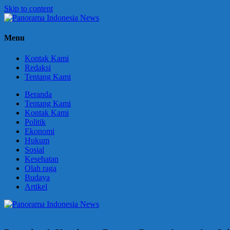
Skip to content
Panorama
Berani
Menu
Indonesia
Ungkapkan
News
Fakta
Kontak Kami
Redaksi
Tentang Kami
Beranda
Tentang Kami
Kontak Kami
Politik
Ekonomi
Hukum
Sosial
Kesehatan
Olah raga
Budaya
Artikel