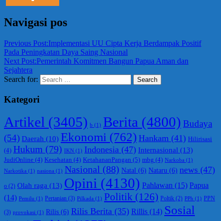
Navigasi pos
Previous Post:
Implementasi UU Cipta Kerja Berdampak Positif
Pada Peningkatan Daya Saing Nasional
Next Post:
Pemerintah Komitmen Bangun Papua Aman dan
Sejahtera
Search for:
Search
Kategori
Berita
(4800)
Artikel
(3405)
Budaya
b
(1)
Ekonomi
(762)
(54)
Hankam
(41)
Daerah
(10)
Hilirisasi
Hukum
(79)
Indonesia
(47)
Internasional
(13)
(4)
IKN
(1)
KetahananPangan
(5)
JudiOnline
(4)
Kesehatan
(4)
mbg
(4)
Narkoba
(1)
Nasional
(88)
news
(47)
Natal
(6)
Nataru
(6)
Narkotika
(1)
nasiona
(1)
Opini
(4130)
Olah raga
(13)
Pahlawan
(15)
Papua
o
(2)
Politik
(126)
(14)
Pertanian
(3)
PPN
Poltik
(2)
Pemilu
(1)
Pilkada
(1)
PPh
(1)
Sosial
Rilis Berita
(35)
Rillis
(14)
Rilis
(6)
(3)
provokasi
(1)