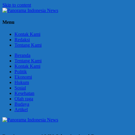
Skip to content
Panorama
Berani
Menu
Indonesia
Ungkapkan
News
Fakta
Kontak Kami
Redaksi
Tentang Kami
Beranda
Tentang Kami
Kontak Kami
Politik
Ekonomi
Hukum
Sosial
Kesehatan
Olah raga
Budaya
Artikel