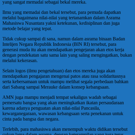
yang sangat memadai sebagai bekal mereka.
Ilmu yang memadai dan bekal tersebut, para pemuda dapatkan
melalui bagaimana nilai-nilai yang tertanamkan dalam Asrama
Mahasiswa Nusantara yakni ketekunan, kedisiplinan dan juga
metode belajar yang tepat.
Tidak cukup sampai di sana, namun dalam asrama binaan Badan
Intelijen Negara Republik Indonesia (BIN RI) tersebut, para
generasi muda itu akan mendapatkan pengejaran akan etos kerja
dengan pendekatan satu sama lain yang saling mengingatkan, bukan
melalui kekerasan.
Selain logos (ilmu pengetahuan) dan etos mereka juga akan
mendapatkan pengajaran mengenai patos atau rasa solidaritasnya
serta kebersamaan untuk mampu melihat segala perbedaan bahkan
dari Sabang sampai Merauke dalam konsep kebangsaan.
AMN juga mampu menjadi tempat sekaligus wadah sebagai
pemersatu bangsa yang akan meningkatkan ikatan persaudaraan
karena adanya penguatan akan nilai-nilai Pancasila,
kewarganegaraan, wawasan kebangsaan serta penekanan untuk
cinta pada bangsa dan negara.
Terlebih, para mahasiswa akan menempuh waktu didikan tersebut
cukup lama dalam asrama, dengan keterampilan yang juga terus