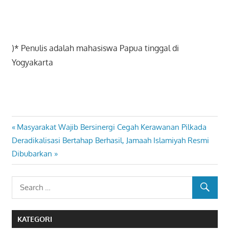
)* Penulis adalah mahasiswa Papua tinggal di
Yogyakarta
Previous
Masyarakat Wajib Bersinergi Cegah Kerawanan Pilkada
Navigasi
Next
Post:
Deradikalisasi Bertahap Berhasil, Jamaah Islamiyah Resmi
pos
Post:
Dibubarkan
KATEGORI