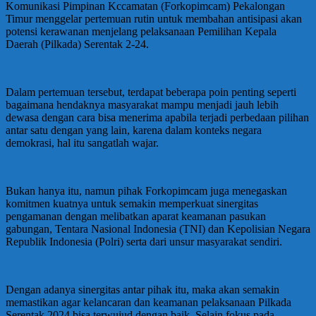
Komunikasi Pimpinan Kccamatan (Forkopimcam) Pekalongan
Timur menggelar pertemuan rutin untuk membahan antisipasi akan
potensi kerawanan menjelang pelaksanaan Pemilihan Kepala
Daerah (Pilkada) Serentak 2-24.
Dalam pertemuan tersebut, terdapat beberapa poin penting seperti
bagaimana hendaknya masyarakat mampu menjadi jauh lebih
dewasa dengan cara bisa menerima apabila terjadi perbedaan pilihan
antar satu dengan yang lain, karena dalam konteks negara
demokrasi, hal itu sangatlah wajar.
Bukan hanya itu, namun pihak Forkopimcam juga menegaskan
komitmen kuatnya untuk semakin memperkuat sinergitas
pengamanan dengan melibatkan aparat keamanan pasukan
gabungan, Tentara Nasional Indonesia (TNI) dan Kepolisian Negara
Republik Indonesia (Polri) serta dari unsur masyarakat sendiri.
Dengan adanya sinergitas antar pihak itu, maka akan semakin
memastikan agar kelancaran dan keamanan pelaksanaan Pilkada
Serentak 2024 bisa terwujud dengan baik. Selain fokus pada