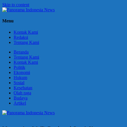
Skip to content
Panorama
Berani
Menu
Indonesia
Ungkapkan
News
Fakta
Kontak Kami
Redaksi
Tentang Kami
Beranda
Tentang Kami
Kontak Kami
Politik
Ekonomi
Hukum
Sosial
Kesehatan
Olah raga
Budaya
Artikel