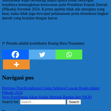
Masyarakat wajib bersinergi dalam upaya untuk mencegah
terjadinya kemungkinan kerawanan pada Pemilihan Kepala Daerah
(Pilkada) Serentak 2024. Karena apabila tidak ada sinergitas yang
kuat, maka tidak juga terwujud pelaksanaan pesta demokrasi tingkat
daerah yang berjalan dengan lancar.
)* Penulis adalah kontributor Ruang Baca Nusantara
Navigasi pos
Previous Post:
Kolaborasi Lintas Sektoral Lawan Hoaks dalam
Pilkada 2024
Next Post:
Papua Akan Selalu Menjadi Bagian dari NKRI
Search for:
Search