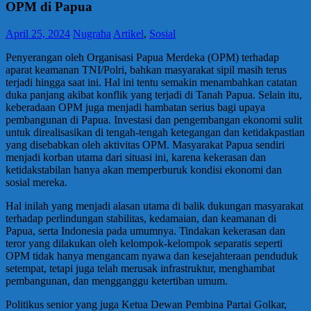
OPM di Papua
April 25, 2024
Nugraha
Artikel
,
Sosial
Penyerangan oleh Organisasi Papua Merdeka (OPM) terhadap
aparat keamanan TNI/Polri, bahkan masyarakat sipil masih terus
terjadi hingga saat ini. Hal ini tentu semakin menambahkan catatan
duka panjang akibat konflik yang terjadi di Tanah Papua. Selain itu,
keberadaan OPM juga menjadi hambatan serius bagi upaya
pembangunan di Papua. Investasi dan pengembangan ekonomi sulit
untuk direalisasikan di tengah-tengah ketegangan dan ketidakpastian
yang disebabkan oleh aktivitas OPM. Masyarakat Papua sendiri
menjadi korban utama dari situasi ini, karena kekerasan dan
ketidakstabilan hanya akan memperburuk kondisi ekonomi dan
sosial mereka.
Hal inilah yang menjadi alasan utama di balik dukungan masyarakat
terhadap perlindungan stabilitas, kedamaian, dan keamanan di
Papua, serta Indonesia pada umumnya. Tindakan kekerasan dan
teror yang dilakukan oleh kelompok-kelompok separatis seperti
OPM tidak hanya mengancam nyawa dan kesejahteraan penduduk
setempat, tetapi juga telah merusak infrastruktur, menghambat
pembangunan, dan mengganggu ketertiban umum.
Politikus senior yang juga Ketua Dewan Pembina Partai Golkar,