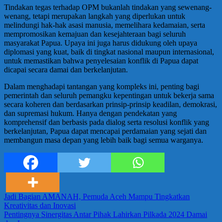
Tindakan tegas terhadap OPM bukanlah tindakan yang sewenang-
wenang, tetapi merupakan langkah yang diperlukan untuk
melindungi hak-hak asasi manusia, memelihara kedamaian, serta
mempromosikan kemajuan dan kesejahteraan bagi seluruh
masyarakat Papua. Upaya ini juga harus didukung oleh upaya
diplomasi yang kuat, baik di tingkat nasional maupun internasional,
untuk memastikan bahwa penyelesaian konflik di Papua dapat
dicapai secara damai dan berkelanjutan.
Dalam menghadapi tantangan yang kompleks ini, penting bagi
pemerintah dan seluruh pemangku kepentingan untuk bekerja sama
secara koheren dan berdasarkan prinsip-prinsip keadilan, demokrasi,
dan supremasi hukum. Hanya dengan pendekatan yang
komprehensif dan berbasis pada dialog serta resolusi konflik yang
berkelanjutan, Papua dapat mencapai perdamaian yang sejati dan
membangun masa depan yang lebih baik bagi semua warganya.
Navigasi
Previous
Jadi Bagian AMANAH, Pemuda Aceh Mampu Tingkatkan
Post:
Kreativitas dan Inovasi
pos
Next
Pentingnya Sinergitas Antar Pihak Lahirkan Pilkada 2024 Damai