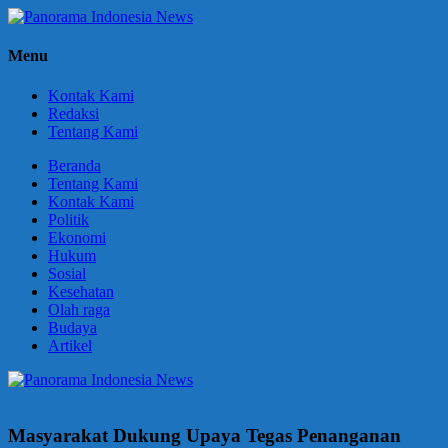
Skip
to
Panorama
Berani
content
Menu
Indonesia
Ungkapkan
News
Fakta
Kontak Kami
Redaksi
Tentang Kami
Beranda
Tentang Kami
Kontak Kami
Politik
Ekonomi
Hukum
Sosial
Kesehatan
Olah raga
Budaya
Artikel
Masyarakat Dukung Upaya Tegas Penanganan