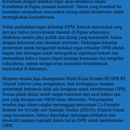
bersamaan dengan tindakan tegas akan membawa situasi
Kamtibmas di Papua semakin kondusif. Situasi yang kondusif ini
kemudian menjadikan masyarakat tenang dalam beraktivitas untuk
meningkatkan kesejahteraan.
Selain penindakan tegas terhadap OPM, banyak masyarakat yang
percaya bahwa penyelesaian masalah di Papua seharusnya
dilakukan melalui jalur politik dan dialog yang konstruktif, bukan
dengan kekerasan atau tindakan terorisme. Dukungan terhadap
pemerintah untuk mengambil tindakan tegas terhadap OPM adalah
bagian dari dorongan untuk menegakkan supremasi hukum dan
memastikan bahwa negara dapat menjaga keamanan dan integritas
wilayahnya, namun dengan tetap menjamin kesejahteraan
masyarakat di dalamnya.
Respons senada juga disampaikan Wakil Ketua Komisi III DPR RI,
Ahmad Sahroni yang mengatakan, baik lembaganya maupun
pemerintah Indonesia tidak ada keraguan untuk memberantas OPM.
Semua pihak dinilai sudah sangat konsisten dari awal bahwa apa
pun yang mengancam NKRI harus diberantas. Penyampaian
tersebut juga dalam rangka menanggapi pernyataan Co-Founder
Institute for Security and Strategic Studies (ISESS), Khairul Fahmi
yang menuturkan, bahwa diperlukan dukungan kebijakan dari
eksekutif maupun legislatif dalam hal ini DPR untuk memberantas
OPM.