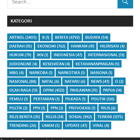
KATEGORI
ARTIKEL
(3405)
B
(1)
BERITA
(4792)
BUDAYA
(54)
DAERAH
(10)
EKONOMI
(762)
HANKAM
(41)
HILIRISASI
(4)
HUKUM
(79)
IKN
(1)
INDONESIA
(47)
INTERNASIONAL
(13)
JUDIONLINE
(4)
KESEHATAN
(4)
KETAHANANPANGAN
(5)
MBG
(4)
NARKOBA
(1)
NARKOTIKA
(1)
NASIONA
(1)
NASIONAL
(88)
NATAL
(6)
NATARU
(6)
NEWS
(47)
O
(2)
OLAH RAGA
(13)
OPINI
(4122)
PAHLAWAN
(15)
PAPUA
(14)
PEMILU
(1)
PERTANIAN
(3)
PILKADA
(1)
POLITIK
(126)
POLTIK
(2)
PPH
(1)
PPN
(3)
PROVOKASI
(1)
RILIS
(6)
RILIS BERITA
(35)
RILLIS
(14)
SOSIAL
(962)
TERKINI
(1275)
TRENDING
(26)
UMKM
(5)
UPDATE
(47)
VIRAL
(4)