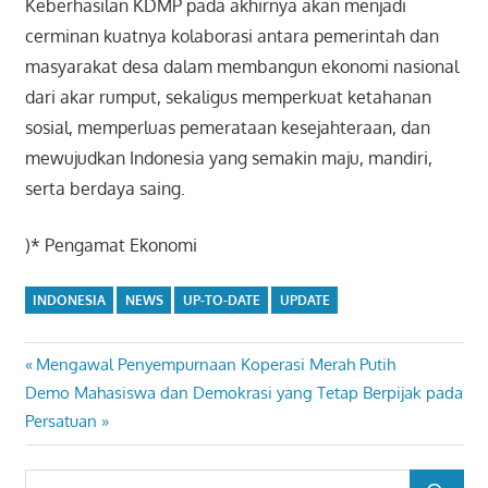
Keberhasilan KDMP pada akhirnya akan menjadi
cerminan kuatnya kolaborasi antara pemerintah dan
masyarakat desa dalam membangun ekonomi nasional
dari akar rumput, sekaligus memperkuat ketahanan
sosial, memperluas pemerataan kesejahteraan, dan
mewujudkan Indonesia yang semakin maju, mandiri,
serta berdaya saing.
)* Pengamat Ekonomi
INDONESIA
NEWS
UP-TO-DATE
UPDATE
Previous
Mengawal Penyempurnaan Koperasi Merah Putih
Navigasi
Next
Post:
Demo Mahasiswa dan Demokrasi yang Tetap Berpijak pada
pos
Post:
Persatuan