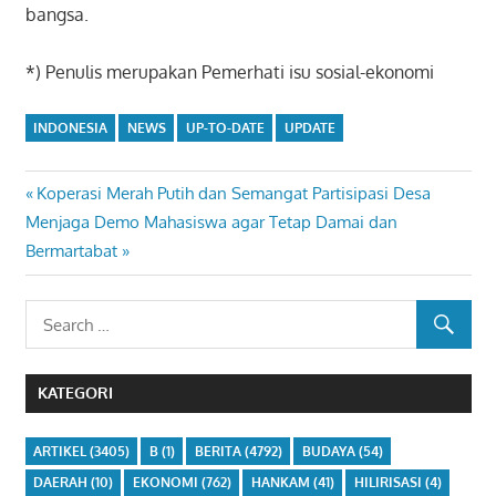
bangsa.
*) Penulis merupakan Pemerhati isu sosial-ekonomi
INDONESIA
NEWS
UP-TO-DATE
UPDATE
Previous
Koperasi Merah Putih dan Semangat Partisipasi Desa
Navigasi
Next
Post:
Menjaga Demo Mahasiswa agar Tetap Damai dan
pos
Post:
Bermartabat
KATEGORI
ARTIKEL
(3405)
B
(1)
BERITA
(4792)
BUDAYA
(54)
DAERAH
(10)
EKONOMI
(762)
HANKAM
(41)
HILIRISASI
(4)