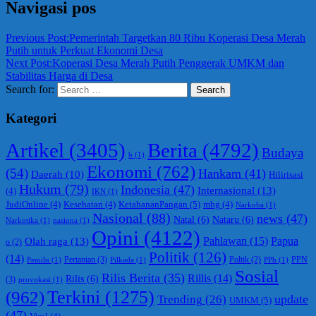
Navigasi pos
Previous Post:
Pemerintah Targetkan 80 Ribu Koperasi Desa Merah
Putih untuk Perkuat Ekonomi Desa
Next Post:
Koperasi Desa Merah Putih Penggerak UMKM dan
Stabilitas Harga di Desa
Search for:
Search
Kategori
Berita
(4792)
Artikel
(3405)
Budaya
b
(1)
Ekonomi
(762)
(54)
Hankam
(41)
Daerah
(10)
Hilirisasi
Hukum
(79)
Indonesia
(47)
Internasional
(13)
(4)
IKN
(1)
KetahananPangan
(5)
JudiOnline
(4)
Kesehatan
(4)
mbg
(4)
Narkoba
(1)
Nasional
(88)
news
(47)
Natal
(6)
Nataru
(6)
Narkotika
(1)
nasiona
(1)
Opini
(4122)
Olah raga
(13)
Pahlawan
(15)
Papua
o
(2)
Politik
(126)
(14)
Pertanian
(3)
PPN
Poltik
(2)
Pemilu
(1)
Pilkada
(1)
PPh
(1)
Sosial
Rilis Berita
(35)
Rillis
(14)
Rilis
(6)
(3)
provokasi
(1)
(962)
Terkini
(1275)
update
Trending
(26)
UMKM
(5)
(47)