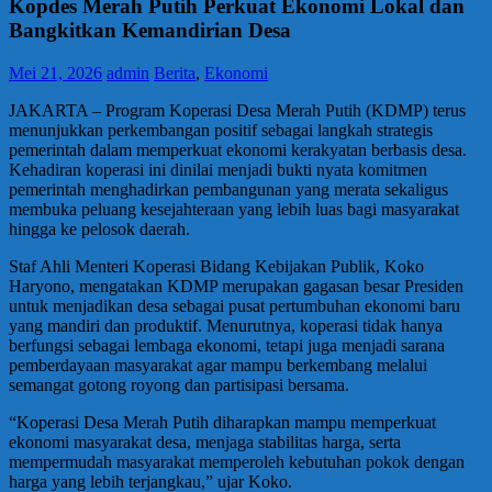
Kopdes Merah Putih Perkuat Ekonomi Lokal dan
Bangkitkan Kemandirian Desa
Mei 21, 2026
admin
Berita
,
Ekonomi
JAKARTA – Program Koperasi Desa Merah Putih (KDMP) terus
menunjukkan perkembangan positif sebagai langkah strategis
pemerintah dalam memperkuat ekonomi kerakyatan berbasis desa.
Kehadiran koperasi ini dinilai menjadi bukti nyata komitmen
pemerintah menghadirkan pembangunan yang merata sekaligus
membuka peluang kesejahteraan yang lebih luas bagi masyarakat
hingga ke pelosok daerah.
Staf Ahli Menteri Koperasi Bidang Kebijakan Publik, Koko
Haryono, mengatakan KDMP merupakan gagasan besar Presiden
untuk menjadikan desa sebagai pusat pertumbuhan ekonomi baru
yang mandiri dan produktif. Menurutnya, koperasi tidak hanya
berfungsi sebagai lembaga ekonomi, tetapi juga menjadi sarana
pemberdayaan masyarakat agar mampu berkembang melalui
semangat gotong royong dan partisipasi bersama.
“Koperasi Desa Merah Putih diharapkan mampu memperkuat
ekonomi masyarakat desa, menjaga stabilitas harga, serta
mempermudah masyarakat memperoleh kebutuhan pokok dengan
harga yang lebih terjangkau,” ujar Koko.