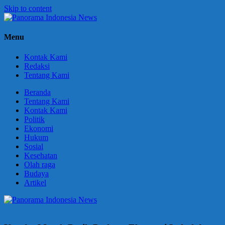
Skip to content
Panorama
Berani
Menu
Indonesia
Ungkapkan
News
Fakta
Kontak Kami
Redaksi
Tentang Kami
Beranda
Tentang Kami
Kontak Kami
Politik
Ekonomi
Hukum
Sosial
Kesehatan
Olah raga
Budaya
Artikel