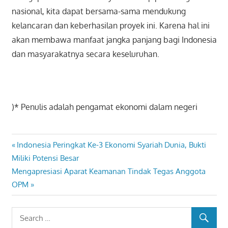
nasional, kita dapat bersama-sama mendukung
kelancaran dan keberhasilan proyek ini. Karena hal ini
akan membawa manfaat jangka panjang bagi Indonesia
dan masyarakatnya secara keseluruhan.
)* Penulis adalah pengamat ekonomi dalam negeri
Previous
Indonesia Peringkat Ke-3 Ekonomi Syariah Dunia, Bukti
Navigasi
Post:
Miliki Potensi Besar
pos
Next
Mengapresiasi Aparat Keamanan Tindak Tegas Anggota
Post:
OPM