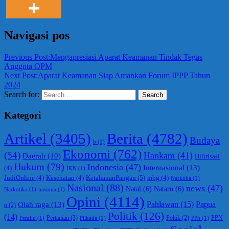
Navigasi pos
Previous Post:
Mengapresiasi Aparat Keamanan Tindak Tegas
Anggota OPM
Next Post:
Aparat Keamanan Siap Amankan Forum IPPP Tahun
2024
Search for:
Search
Kategori
Berita
(4782)
Artikel
(3405)
Budaya
b
(1)
Ekonomi
(762)
(54)
Hankam
(41)
Daerah
(10)
Hilirisasi
Hukum
(79)
Indonesia
(47)
Internasional
(13)
(4)
IKN
(1)
KetahananPangan
(5)
JudiOnline
(4)
Kesehatan
(4)
mbg
(4)
Narkoba
(1)
Nasional
(88)
news
(47)
Natal
(6)
Nataru
(6)
Narkotika
(1)
nasiona
(1)
Opini
(4114)
Olah raga
(13)
Pahlawan
(15)
Papua
o
(2)
Politik
(126)
(14)
Pertanian
(3)
PPN
Poltik
(2)
Pemilu
(1)
Pilkada
(1)
PPh
(1)