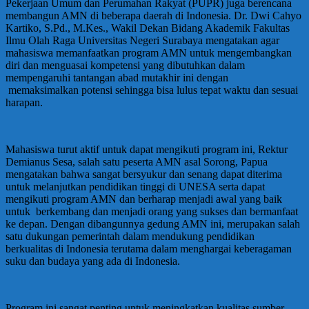
Pekerjaan Umum dan Perumahan Rakyat (PUPR) juga berencana
membangun AMN di beberapa daerah di Indonesia. Dr. Dwi Cahyo
Kartiko, S.Pd., M.Kes., Wakil Dekan Bidang Akademik Fakultas
Ilmu Olah Raga Universitas Negeri Surabaya mengatakan agar
mahasiswa memanfaatkan program AMN untuk mengembangkan
diri dan menguasai kompetensi yang dibutuhkan dalam
mempengaruhi tantangan abad mutakhir ini dengan
memaksimalkan potensi sehingga bisa lulus tepat waktu dan sesuai
harapan.
Mahasiswa turut aktif untuk dapat mengikuti program ini, Rektur
Demianus Sesa, salah satu peserta AMN asal Sorong, Papua
mengatakan bahwa sangat bersyukur dan senang dapat diterima
untuk melanjutkan pendidikan tinggi di UNESA serta dapat
mengikuti program AMN dan berharap menjadi awal yang baik
untuk berkembang dan menjadi orang yang sukses dan bermanfaat
ke depan. Dengan dibangunnya gedung AMN ini, merupakan salah
satu dukungan pemerintah dalam mendukung pendidikan
berkualitas di Indonesia terutama dalam menghargai keberagaman
suku dan budaya yang ada di Indonesia.
Program ini sangat penting untuk meningkatkan kualitas sumber