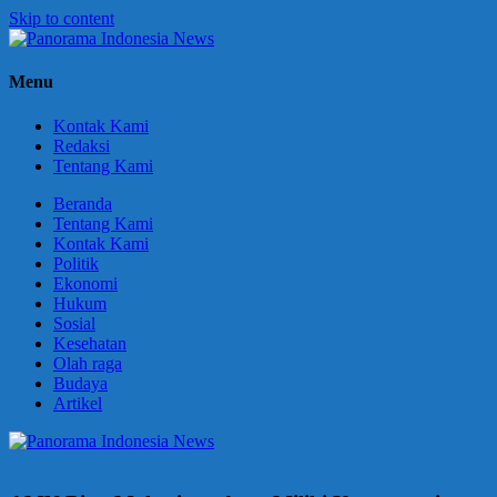
Skip to content
Panorama
Berani
Menu
Indonesia
Ungkapkan
News
Fakta
Kontak Kami
Redaksi
Tentang Kami
Beranda
Tentang Kami
Kontak Kami
Politik
Ekonomi
Hukum
Sosial
Kesehatan
Olah raga
Budaya
Artikel