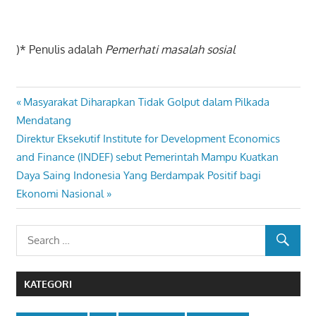
)* Penulis adalah
Pemerhati masalah sosial
Previous
Masyarakat Diharapkan Tidak Golput dalam Pilkada
Navigasi
Post:
Mendatang
pos
Next
Direktur Eksekutif Institute for Development Economics
Post:
and Finance (INDEF) sebut Pemerintah Mampu Kuatkan
Daya Saing Indonesia Yang Berdampak Positif bagi
Ekonomi Nasional
KATEGORI