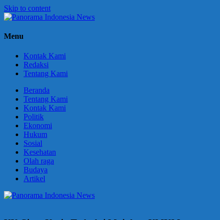
Skip to content
Panorama
Berani
Menu
Indonesia
Ungkapkan
News
Fakta
Kontak Kami
Redaksi
Tentang Kami
Beranda
Tentang Kami
Kontak Kami
Politik
Ekonomi
Hukum
Sosial
Kesehatan
Olah raga
Budaya
Artikel