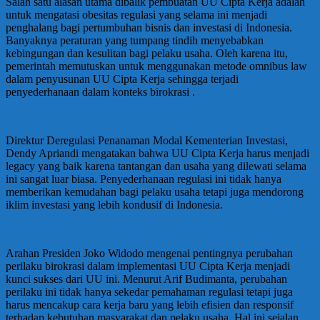
Salah satu alasan utama dibalik pembuatan UU Cipta Kerja adalah
untuk mengatasi obesitas regulasi yang selama ini menjadi
penghalang bagi pertumbuhan bisnis dan investasi di Indonesia.
Banyaknya peraturan yang tumpang tindih menyebabkan
kebingungan dan kesulitan bagi pelaku usaha. Oleh karena itu,
pemerintah memutuskan untuk menggunakan metode omnibus law
dalam penyusunan UU Cipta Kerja sehingga terjadi
penyederhanaan dalam konteks birokrasi .
Direktur Deregulasi Penanaman Modal Kementerian Investasi,
Dendy Apriandi mengatakan bahwa UU Cipta Kerja harus menjadi
legacy yang baik karena tantangan dan usaha yang dilewati selama
ini sangat luar biasa. Penyederhanaan regulasi ini tidak hanya
memberikan kemudahan bagi pelaku usaha tetapi juga mendorong
iklim investasi yang lebih kondusif di Indonesia.
Arahan Presiden Joko Widodo mengenai pentingnya perubahan
perilaku birokrasi dalam implementasi UU Cipta Kerja menjadi
kunci sukses dari UU ini. Menurut Arif Budimanta, perubahan
perilaku ini tidak hanya sekedar pemahaman regulasi tetapi juga
harus mencakup cara kerja baru yang lebih efisien dan responsif
terhadap kebutuhan masyarakat dan pelaku usaha. Hal ini sejalan