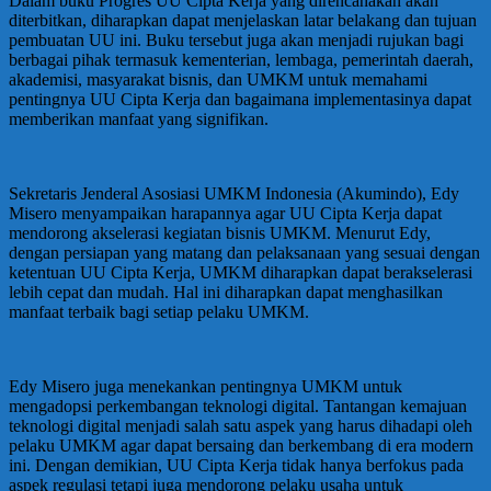
Dalam buku Progres UU Cipta Kerja yang direncanakan akan
diterbitkan, diharapkan dapat menjelaskan latar belakang dan tujuan
pembuatan UU ini. Buku tersebut juga akan menjadi rujukan bagi
berbagai pihak termasuk kementerian, lembaga, pemerintah daerah,
akademisi, masyarakat bisnis, dan UMKM untuk memahami
pentingnya UU Cipta Kerja dan bagaimana implementasinya dapat
memberikan manfaat yang signifikan.
Sekretaris Jenderal Asosiasi UMKM Indonesia (Akumindo), Edy
Misero menyampaikan harapannya agar UU Cipta Kerja dapat
mendorong akselerasi kegiatan bisnis UMKM. Menurut Edy,
dengan persiapan yang matang dan pelaksanaan yang sesuai dengan
ketentuan UU Cipta Kerja, UMKM diharapkan dapat berakselerasi
lebih cepat dan mudah. Hal ini diharapkan dapat menghasilkan
manfaat terbaik bagi setiap pelaku UMKM.
Edy Misero juga menekankan pentingnya UMKM untuk
mengadopsi perkembangan teknologi digital. Tantangan kemajuan
teknologi digital menjadi salah satu aspek yang harus dihadapi oleh
pelaku UMKM agar dapat bersaing dan berkembang di era modern
ini. Dengan demikian, UU Cipta Kerja tidak hanya berfokus pada
aspek regulasi tetapi juga mendorong pelaku usaha untuk