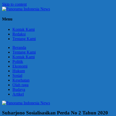
Skip to content
Panorama
Berani
Menu
Indonesia
Ungkapkan
News
Fakta
Kontak Kami
Redaksi
Tentang Kami
Beranda
Tentang Kami
Kontak Kami
Politik
Ekonomi
Hukum
Sosial
Kesehatan
Olah raga
Budaya
Artikel
Suharjono Sosialisasikan Perda No 2 Tahun 2020