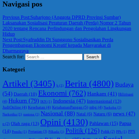
Navigasi pos
Previous Post:
Suharjono (Anggota DPRD Provinsi Sumbar)
Laksanakan Sosialisasi Peraturan Daerah (Perda) Nomor 2 Tahun
2020 tentang Rencana Perlindungan dan Pengolahan Lingkungan
Hidup
Next Post:
Syafruddin Dt Sunggono Sosialisasikan Perda
Pengembangan Ekonomi Kreatif kepada Masyarakat di
Dharmasraya
Search for:
Search
Kategori
Berita
(4800)
Artikel
(3405)
Budaya
b
(1)
Ekonomi
(762)
(54)
Hankam
(41)
Daerah
(10)
Hilirisasi
Hukum
(79)
Indonesia
(47)
Internasional
(13)
(4)
IKN
(1)
KetahananPangan
(5)
JudiOnline
(4)
Kesehatan
(4)
mbg
(4)
Narkoba
(1)
Nasional
(88)
news
(47)
Natal
(6)
Nataru
(6)
Narkotika
(1)
nasiona
(1)
Opini
(4130)
Olah raga
(13)
Pahlawan
(15)
Papua
o
(2)
Politik
(126)
(14)
Pertanian
(3)
PPN
Poltik
(2)
Pemilu
(1)
Pilkada
(1)
PPh
(1)
Sosial