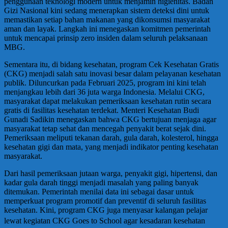
penggunaan teknologi modern untuk menjamin higienitas. Badan
Gizi Nasional kini sedang menerapkan sistem deteksi dini untuk
memastikan setiap bahan makanan yang dikonsumsi masyarakat
aman dan layak. Langkah ini menegaskan komitmen pemerintah
untuk mencapai prinsip zero insiden dalam seluruh pelaksanaan
MBG.
Sementara itu, di bidang kesehatan, program Cek Kesehatan Gratis
(CKG) menjadi salah satu inovasi besar dalam pelayanan kesehatan
publik. Diluncurkan pada Februari 2025, program ini kini telah
menjangkau lebih dari 36 juta warga Indonesia. Melalui CKG,
masyarakat dapat melakukan pemeriksaan kesehatan rutin secara
gratis di fasilitas kesehatan terdekat. Menteri Kesehatan Budi
Gunadi Sadikin menegaskan bahwa CKG bertujuan menjaga agar
masyarakat tetap sehat dan mencegah penyakit berat sejak dini.
Pemeriksaan meliputi tekanan darah, gula darah, kolesterol, hingga
kesehatan gigi dan mata, yang menjadi indikator penting kesehatan
masyarakat.
Dari hasil pemeriksaan jutaan warga, penyakit gigi, hipertensi, dan
kadar gula darah tinggi menjadi masalah yang paling banyak
ditemukan. Pemerintah menilai data ini sebagai dasar untuk
memperkuat program promotif dan preventif di seluruh fasilitas
kesehatan. Kini, program CKG juga menyasar kalangan pelajar
lewat kegiatan CKG Goes to School agar kesadaran kesehatan