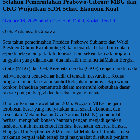
Setahun Pemerintahan Prabowo-Gibran: MBG dan
CKG Wujudkan SDM Sehat, Ekonomi Kuat
Oktober 16, 2025
admin
Ekonomi
,
Opini
,
Sosial
,
Terkini
Oleh: Ardiansyah Gunawan
Satu tahun pemerintahan Presiden Prabowo Subianto dan Wakil
Presiden Gibran Rakabuming Raka menandai babak baru dalam
sejarah pelayanan publik Indonesia. Dari sekian banyak program
unggulan yang dijalankan, dua inisiatif monumentalMakan Bergizi
Gratis (MBG) dan Cek Kesehatan Gratis (CKG)menjadi bukti nyata
bahwa negara benar-benar hadir di tengah masyarakat. Kedua
program ini tidak sekadar simbol kebijakan populis, tetapi wujud
konkret kehadiran pemerintah dalam memenuhi kebutuhan dasar
rakyat: pangan bergizi dan kesehatan yang merata.
Diluncurkan pada awal tahun 2025, Program MBG menjadi
terobosan besar yang menyatukan misi sosial, ekonomi, dan
kesehatan. Melalui Badan Gizi Nasional (BGN), pemerintah
berhasil mengubah konsep bantuan pangan menjadi gerakan
nasional untuk memperkuat fondasi kesehatan generasi bangsa.
Hingga akhir September 2025, tercatat lebih dari 1,1 miliar porsi
makanan bergizi telah tersaji bagi masyarakat di seluruh penjuru