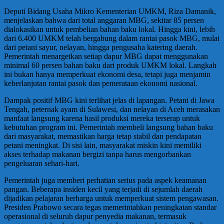
Deputi Bidang Usaha Mikro Kementerian UMKM, Riza Damanik,
menjelaskan bahwa dari total anggaran MBG, sekitar 85 persen
dialokasikan untuk pembelian bahan baku lokal. Hingga kini, lebih
dari 6.400 UMKM telah bergabung dalam rantai pasok MBG, mulai
dari petani sayur, nelayan, hingga pengusaha katering daerah.
Pemerintah menargetkan setiap dapur MBG dapat menggunakan
minimal 60 persen bahan baku dari produk UMKM lokal. Langkah
ini bukan hanya memperkuat ekonomi desa, tetapi juga menjamin
keberlanjutan rantai pasok dan pemerataan ekonomi nasional.
Dampak positif MBG kini terlihat jelas di lapangan. Petani di Jawa
Tengah, peternak ayam di Sulawesi, dan nelayan di Aceh merasakan
manfaat langsung karena hasil produksi mereka terserap untuk
kebutuhan program ini. Pemerintah membeli langsung bahan baku
dari masyarakat, memastikan harga tetap stabil dan pendapatan
petani meningkat. Di sisi lain, masyarakat miskin kini memiliki
akses terhadap makanan bergizi tanpa harus mengorbankan
pengeluaran sehari-hari.
Pemerintah juga memberi perhatian serius pada aspek keamanan
pangan. Beberapa insiden kecil yang terjadi di sejumlah daerah
dijadikan pelajaran berharga untuk memperkuat sistem pengawasan.
Presiden Prabowo secara tegas memerintahkan peningkatan standar
operasional di seluruh dapur penyedia makanan, termasuk