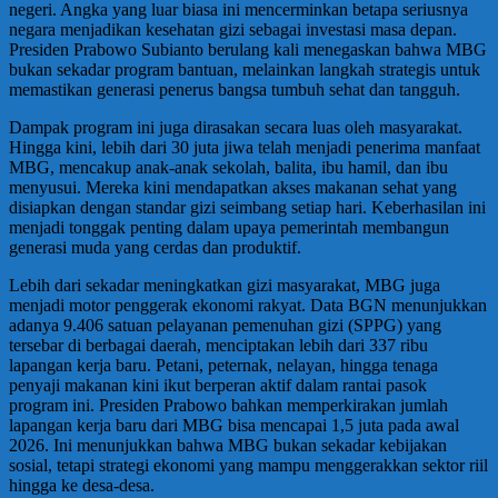
negeri. Angka yang luar biasa ini mencerminkan betapa seriusnya
negara menjadikan kesehatan gizi sebagai investasi masa depan.
Presiden Prabowo Subianto berulang kali menegaskan bahwa MBG
bukan sekadar program bantuan, melainkan langkah strategis untuk
memastikan generasi penerus bangsa tumbuh sehat dan tangguh.
Dampak program ini juga dirasakan secara luas oleh masyarakat.
Hingga kini, lebih dari 30 juta jiwa telah menjadi penerima manfaat
MBG, mencakup anak-anak sekolah, balita, ibu hamil, dan ibu
menyusui. Mereka kini mendapatkan akses makanan sehat yang
disiapkan dengan standar gizi seimbang setiap hari. Keberhasilan ini
menjadi tonggak penting dalam upaya pemerintah membangun
generasi muda yang cerdas dan produktif.
Lebih dari sekadar meningkatkan gizi masyarakat, MBG juga
menjadi motor penggerak ekonomi rakyat. Data BGN menunjukkan
adanya 9.406 satuan pelayanan pemenuhan gizi (SPPG) yang
tersebar di berbagai daerah, menciptakan lebih dari 337 ribu
lapangan kerja baru. Petani, peternak, nelayan, hingga tenaga
penyaji makanan kini ikut berperan aktif dalam rantai pasok
program ini. Presiden Prabowo bahkan memperkirakan jumlah
lapangan kerja baru dari MBG bisa mencapai 1,5 juta pada awal
2026. Ini menunjukkan bahwa MBG bukan sekadar kebijakan
sosial, tetapi strategi ekonomi yang mampu menggerakkan sektor riil
hingga ke desa-desa.