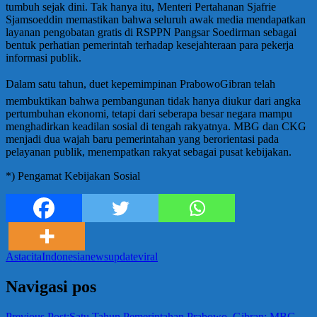
tumbuh sejak dini. Tak hanya itu, Menteri Pertahanan Sjafrie
Sjamsoeddin memastikan bahwa seluruh awak media mendapatkan
layanan pengobatan gratis di RSPPN Pangsar Soedirman sebagai
bentuk perhatian pemerintah terhadap kesejahteraan para pekerja
informasi publik.
Dalam satu tahun, duet kepemimpinan PrabowoGibran telah
membuktikan bahwa pembangunan tidak hanya diukur dari angka
pertumbuhan ekonomi, tetapi dari seberapa besar negara mampu
menghadirkan keadilan sosial di tengah rakyatnya. MBG dan CKG
menjadi dua wajah baru pemerintahan yang berorientasi pada
pelayanan publik, menempatkan rakyat sebagai pusat kebijakan.
*) Pengamat Kebijakan Sosial
Astacita
Indonesia
news
update
viral
Navigasi pos
Previous Post:
Satu Tahun Pemerintahan Prabowo–Gibran: MBG