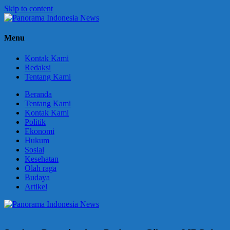
Skip to content
Panorama
Berani
Menu
Indonesia
Ungkapkan
News
Fakta
Kontak Kami
Redaksi
Tentang Kami
Beranda
Tentang Kami
Kontak Kami
Politik
Ekonomi
Hukum
Sosial
Kesehatan
Olah raga
Budaya
Artikel