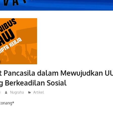
 Pancasila dalam Mewujudkan UU
g Berkeadilan Sosial
4
Nugraha
Artikel
itonang*