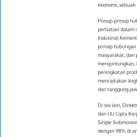
ekonomi, sebuah p
Prinsip-prinsip hu
perhatian dalam 
Industrial Kemen
prinsip hubungan 
masyarakat, dan p
menguntungkan, h
peningkatan produ
menciptakan lingk
dan tanggung jawa
Di sisi lain, Dir
dari UU Cipta Ke
Single Submissio
dengan 98% di an