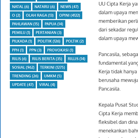
UU Cipta Kerja ya
NATAL
(6)
NATARU
(6)
NEWS
(47)
dalam upaya men
O
(2)
OLAH RAGA
(13)
OPINI
(4122)
memberikan perli
PAHLAWAN
(15)
PAPUA
(14)
dari sekadar reg
PEMILU
(1)
PERTANIAN
(3)
dalam upaya mewuj
PILKADA
(1)
POLITIK
(126)
POLTIK
(2)
PPH
(1)
PPN
(3)
PROVOKASI
(1)
Pancasila, sebag
RILIS
(6)
RILIS BERITA
(35)
RILLIS
(14)
fundamental yang 
SOSIAL
(962)
TERKINI
(1275)
Kerja tidak hanya
TRENDING
(26)
UMKM
(5)
berusaha mewujud
UPDATE
(47)
VIRAL
(4)
Pancasila.
Kepala Pusat Stu
Cipta Kerja memb
fleksibel dan din
menekankan bahwa