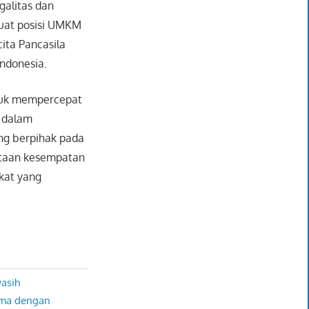
galitas dan
kuat posisi UMKM
ita Pancasila
ndonesia.
ntuk mempercepat
a dalam
ang berpihak pada
ataan kesempatan
kat yang
wasih
ama dengan