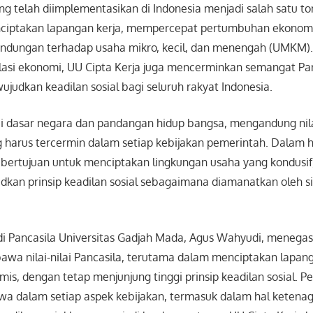
ng telah diimplementasikan di Indonesia menjadi salah satu t
ciptakan lapangan kerja, mempercepat pertumbuhan ekonomi
ndungan terhadap usaha mikro, kecil, dan menengah (UMKM).
ulasi ekonomi, UU Cipta Kerja juga mencerminkan semangat Pa
udkan keadilan sosial bagi seluruh rakyat Indonesia.
ai dasar negara dan pandangan hidup bangsa, mengandung nilai
harus tercermin dalam setiap kebijakan pemerintah. Dalam ha
 bertujuan untuk menciptakan lingkungan usaha yang kondusif,
kan prinsip keadilan sosial sebagaimana diamanatkan oleh si
di Pancasila Universitas Gadjah Mada, Agus Wahyudi, meneg
awa nilai-nilai Pancasila, terutama dalam menciptakan lapang
amis, dengan tetap menjunjung tinggi prinsip keadilan sosial. P
 dalam setiap aspek kebijakan, termasuk dalam hal ketenag