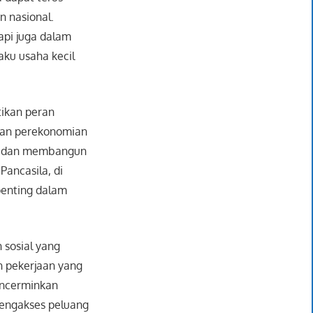
 nasional.
api juga dalam
aku usaha kecil
tikan peran
juan perekonomian
aan dan membangun
Pancasila, di
penting dalam
 sosial yang
h pekerjaan yang
encerminkan
engakses peluang