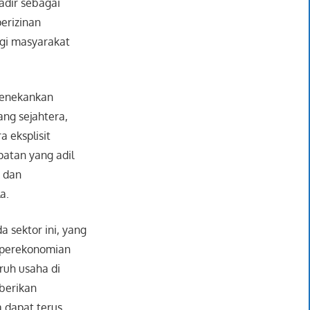
adir sebagai
erizinan
agi masyarakat
 menekankan
ng sejahtera,
a eksplisit
atan yang adil
k dan
a.
 sektor ini, yang
 perekonomian
uh usaha di
mberikan
 dapat terus