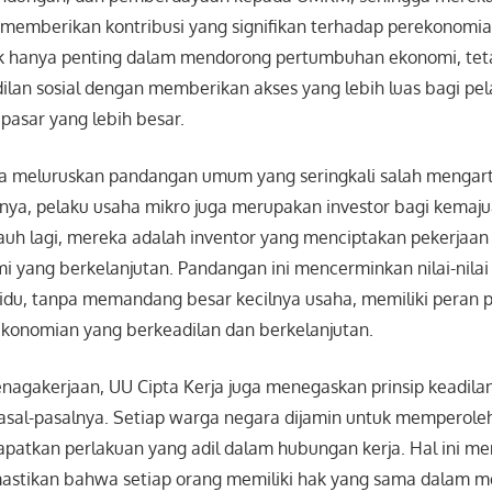
emberikan kontribusi yang signifikan terhadap perekonomian
dak hanya penting dalam mendorong pertumbuhan ekonomi, tet
lan sosial dengan memberikan akses yang lebih luas bagi pel
 pasar yang lebih besar.
juga meluruskan pandangan umum yang seringkali salah mengar
tnya, pelaku usaha mikro juga merupakan investor bagi kema
 jauh lagi, mereka adalah inventor yang menciptakan pekerj
 yang berkelanjutan. Pandangan ini mencerminkan nilai-nilai 
vidu, tanpa memandang besar kecilnya usaha, memiliki peran 
onomian yang berkeadilan dan berkelanjutan.
nagakerjaan, UU Cipta Kerja juga menegaskan prinsip keadilan
asal-pasalnya. Setiap warga negara dijamin untuk memperole
apatkan perlakuan yang adil dalam hubungan kerja. Hal ini m
astikan bahwa setiap orang memiliki hak yang sama dalam m