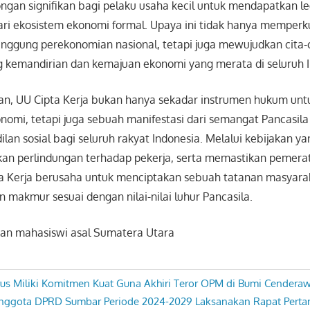
gan signifikan bagi pelaku usaha kecil untuk mendapatkan le
ari ekosistem ekonomi formal. Upaya ini tidak hanya memper
unggung perekonomian nasional, tetapi juga mewujudkan cita-c
kemandirian dan kemajuan ekonomi yang merata di seluruh I
an, UU Cipta Kerja bukan hanya sekadar instrumen hukum u
omi, tetapi juga sebuah manifestasi dari semangat Pancasil
an sosial bagi seluruh rakyat Indonesia. Melalui kebijakan y
n perlindungan terhadap pekerja, serta memastikan pemer
a Kerja berusaha untuk menciptakan sebuah tatanan masyara
an makmur sesuai dengan nilai-nilai luhur Pancasila.
an mahasiswi asal Sumatera Utara
rus Miliki Komitmen Kuat Guna Akhiri Teror OPM di Bumi Cendera
 Anggota DPRD Sumbar Periode 2024-2029 Laksanakan Rapat Pert