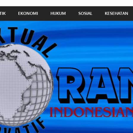
TIK
EKONOMI
HUKUM
SOSIAL
KESEHATAN