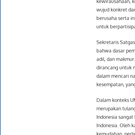
kewirausahaan, ke
wujud konkret da
berusaha serta i
untuk berpartisip
Sekretaris Satgas
bahwa dasar pemi
adil, dan makmur.
dirancang untuk
dalam mencari na
kesempatan, yang 
Dalam konteks UM
merupakan tulang
Indonesia sangat
Indonesia. Oleh k
kemudahan, perl