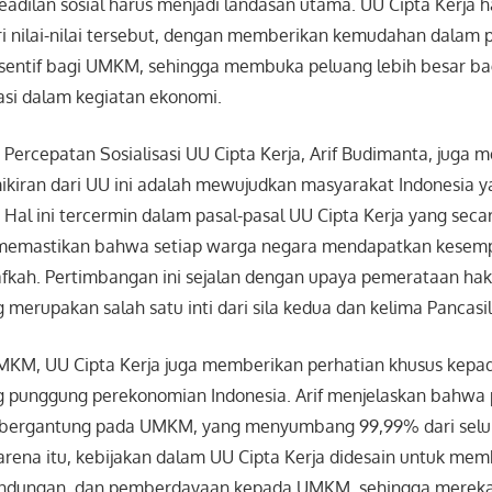
adilan sosial harus menjadi landasan utama. UU Cipta Kerja h
ri nilai-nilai tersebut, dengan memberikan kemudahan dalam p
nsentif bagi UMKM, sehingga membuka peluang lebih besar b
asi dalam kegiatan ekonomi.
 Percepatan Sosialisasi UU Cipta Kerja, Arif Budimanta, juga
kiran dari UU ini adalah mewujudkan masyarakat Indonesia ya
 Hal ini tercermin dalam pasal-pasal UU Cipta Kerja yang secar
 memastikan bahwa setiap warga negara mendapatkan kesemp
fkah. Pertimbangan ini sejalan dengan upaya pemerataan ha
merupakan salah satu inti dari sila kedua dan kelima Pancasil
KM, UU Cipta Kerja juga memberikan perhatian khusus kepada
 punggung perekonomian Indonesia. Arif menjelaskan bahwa
 bergantung pada UMKM, yang menyumbang 99,99% dari selur
arena itu, kebijakan dalam UU Cipta Kerja didesain untuk me
indungan, dan pemberdayaan kepada UMKM, sehingga mereka