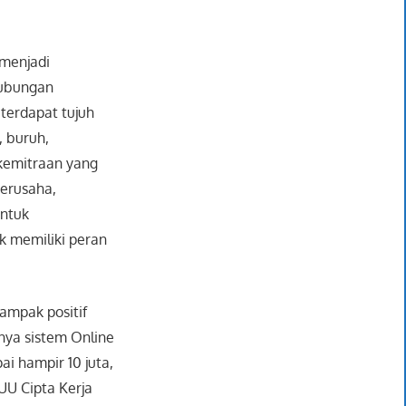
 menjadi
Hubungan
terdapat tujuh
, buruh,
 kemitraan yang
erusaha,
untuk
k memiliki peran
dampak positif
nya sistem Online
i hampir 10 juta,
UU Cipta Kerja