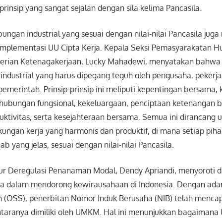
rinsip yang sangat sejalan dengan sila kelima Pancasila.
bungan industrial yang sesuai dengan nilai-nilai Pancasila juga
implementasi UU Cipta Kerja. Kepala Seksi Pemasyarakatan 
terian Ketenagakerjaan, Lucky Mahadewi, menyatakan bahwa 
industrial yang harus dipegang teguh oleh pengusaha, pekerja
emerintah. Prinsip-prinsip ini meliputi kepentingan bersama,
ubungan fungsional, kekeluargaan, penciptaan ketenangan b
ktivitas, serta kesejahteraan bersama. Semua ini dirancang 
ungan kerja yang harmonis dan produktif, di mana setiap piha
b yang jelas, sesuai dengan nilai-nilai Pancasila.
ektur Deregulasi Penanaman Modal, Dendy Apriandi, menyoroti 
rja dalam mendorong kewirausahaan di Indonesia. Dengan ada
n (OSS), penerbitan Nomor Induk Berusaha (NIB) telah mencapa
taranya dimiliki oleh UMKM. Hal ini menunjukkan bagaimana 