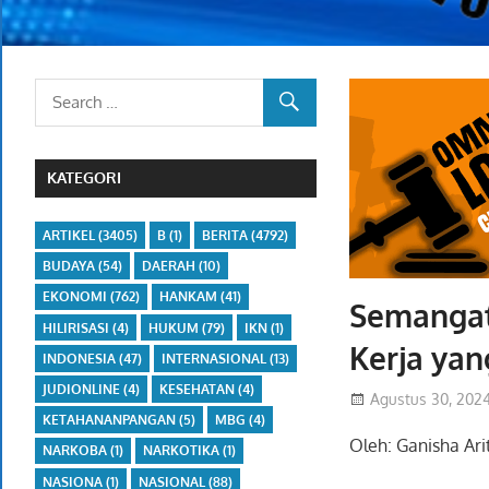
KATEGORI
ARTIKEL
(3405)
B
(1)
BERITA
(4792)
BUDAYA
(54)
DAERAH
(10)
EKONOMI
(762)
HANKAM
(41)
Semangat
HILIRISASI
(4)
HUKUM
(79)
IKN
(1)
Kerja yan
INDONESIA
(47)
INTERNASIONAL
(13)
JUDIONLINE
(4)
KESEHATAN
(4)
Agustus 30, 202
KETAHANANPANGAN
(5)
MBG
(4)
Oleh: Ganisha Ar
NARKOBA
(1)
NARKOTIKA
(1)
NASIONA
(1)
NASIONAL
(88)