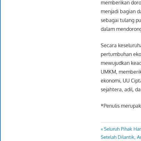
memberikan doron
menjadi bagian d
sebagai tulang p
dalam mendorong 
Secara keseluruh
pertumbuhan ekon
mewujudkan keadil
UMKM, memberika
ekonomi, UU Cipt
sejahtera, adil, d
*Penulis merupak
Previous
Seluruh Pihak Ha
Navigasi
Next
Post:
Setelah Dilantik,