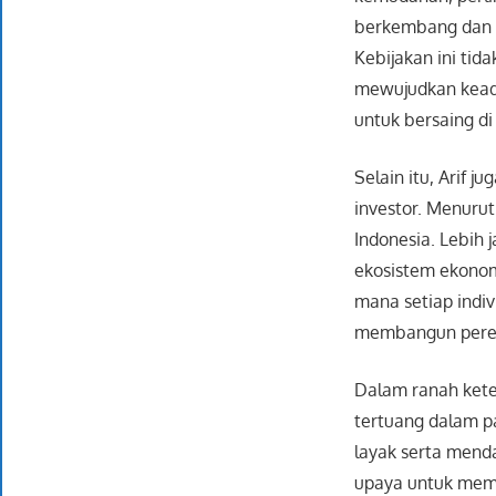
berkembang dan m
Kebijakan ini ti
mewujudkan keadi
untuk bersaing di
Selain itu, Arif 
investor. Menuru
Indonesia. Lebih
ekosistem ekonomi
mana setiap indi
membangun perek
Dalam ranah kete
tertuang dalam p
layak serta mend
upaya untuk mem