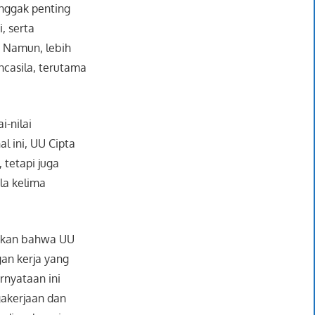
onggak penting
, serta
 Namun, lebih
ncasila, terutama
-nilai
l ini, UU Cipta
 tetapi juga
la kelima
askan bahwa UU
an kerja yang
ernyataan ini
akerjaan dan