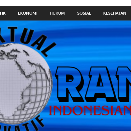
TIK
EKONOMI
HUKUM
SOSIAL
KESEHATAN