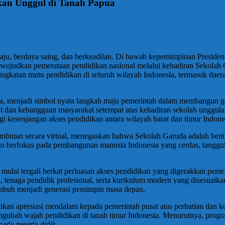
kan Unggul di Tanah Papua
ju, berdaya saing, dan berkeadilan. Di bawah kepemimpinan Preside
ujudkan pemerataan pendidikan nasional melalui kehadiran Sekolah 
gkatan mutu pendidikan di seluruh wilayah Indonesia, termasuk daera
 menjadi simbol nyata langkah maju pemerintah dalam membangun gen
an kebanggaan masyarakat setempat atas kehadiran sekolah unggulan b
 kesenjangan akses pendidikan antara wilayah barat dan timur Indone
mbutan secara virtual, menegaskan bahwa Sekolah Garuda adalah bentu
 berfokus pada pembangunan manusia Indonesia yang cerdas, tangguh,
mulai tergali berkat perluasan akses pendidikan yang digerakkan peme
gi, tenaga pendidik profesional, serta kurikulum modern yang disesu
tumbuh menjadi generasi pemimpin masa depan.
an apresiasi mendalam kepada pemerintah pusat atas perhatian dan k
ah wajah pendidikan di tanah timur Indonesia. Menurutnya, program i
pada peserta didik.