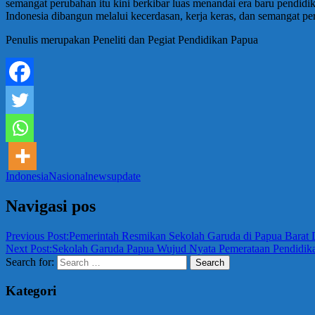
semangat perubahan itu kini berkibar luas menandai era baru pendid
Indonesia dibangun melalui kecerdasan, kerja keras, dan semangat pe
Penulis merupakan Peneliti dan Pegiat Pendidikan Papua
Indonesia
Nasional
news
update
Navigasi pos
Previous Post:
Pemerintah Resmikan Sekolah Garuda di Papua Bara
Next Post:
Sekolah Garuda Papua Wujud Nyata Pemerataan Pendidik
Search for:
Search
Kategori