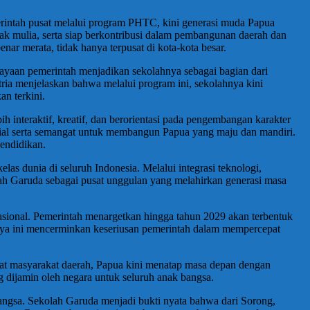
ntah pusat melalui program PHTC, kini generasi muda Papua
hlak mulia, serta siap berkontribusi dalam pembangunan daerah dan
r merata, tidak hanya terpusat di kota-kota besar.
yaan pemerintah menjadikan sekolahnya sebagai bagian dari
ia menjelaskan bahwa melalui program ini, sekolahnya kini
n terkini.
 interaktif, kreatif, dan berorientasi pada pengembangan karakter
osial serta semangat untuk membangun Papua yang maju dan mandiri.
endidikan.
 dunia di seluruh Indonesia. Melalui integrasi teknologi,
lah Garuda sebagai pusat unggulan yang melahirkan generasi masa
asional. Pemerintah menargetkan hingga tahun 2029 akan terbentuk
aya ini mencerminkan keseriusan pemerintah dalam mempercepat
t masyarakat daerah, Papua kini menatap masa depan dengan
g dijamin oleh negara untuk seluruh anak bangsa.
ngsa. Sekolah Garuda menjadi bukti nyata bahwa dari Sorong,