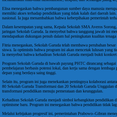
Elisa menegaskan bahwa pembangunan sumber daya manusia merupak
memiliki akses terhadap pendidikan yang tidak kalah dari daerah lain
nasional. Ia juga menambahkan bahwa keberpihakan pemerintah terhad
Dalam kesempatan yang sama, Kepala Sekolah SMA Averos Sorong, Fi
jaringan Sekolah Garuda. Ia menyebut bahwa tanggung jawab ini mer
mendapatkan dukungan penuh dalam hal peningkatan kualitas tenaga pe
Fitria menegaskan, Sekolah Garuda telah membawa perubahan besar dal
siswa. Ia optimistis bahwa program ini akan mencetak lulusan yang 
Ia menyebut bahwa kehadiran Sekolah Garuda menjadi bukti konkret b
Program Sekolah Garuda di bawah payung PHTC dirancang sebagai lang
pembelajaran berbasis potensi lokal, dan kerja sama dengan lembaga
depan yang berdaya saing tinggi.
Selain itu, program ini juga menekankan pentingnya kolaborasi anta
80 Sekolah Garuda Transformasi dan 20 Sekolah Garuda Unggulan di
transformasi pendidikan menuju pemerataan dan keunggulan.
Kehadiran Sekolah Garuda menjadi simbol kebangkitan pendidikan 
optimisme baru. Program ini menegaskan bahwa pendidikan tidak lagi 
Melalui kebijakan progresif ini, pemerintahan Prabowo–Gibran mene