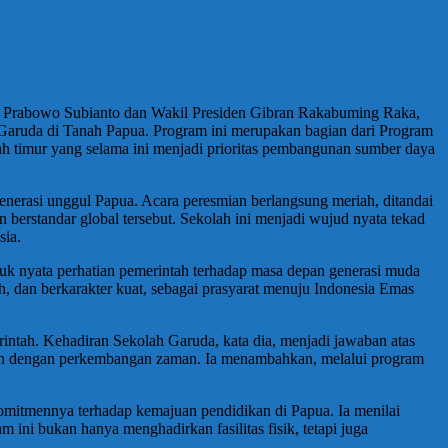
n Prabowo Subianto dan Wakil Presiden Gibran Rakabuming Raka,
Garuda di Tanah Papua. Program ini merupakan bagian dari Program
h timur yang selama ini menjadi prioritas pembangunan sumber daya
erasi unggul Papua. Acara peresmian berlangsung meriah, ditandai
erstandar global tersebut. Sekolah ini menjadi wujud nyata tekad
sia.
k nyata perhatian pemerintah terhadap masa depan generasi muda
 dan berkarakter kuat, sebagai prasyarat menuju Indonesia Emas
rintah. Kehadiran Sekolah Garuda, kata dia, menjadi jawaban atas
aikan dengan perkembangan zaman. Ia menambahkan, melalui program
omitmennya terhadap kemajuan pendidikan di Papua. Ia menilai
ni bukan hanya menghadirkan fasilitas fisik, tetapi juga