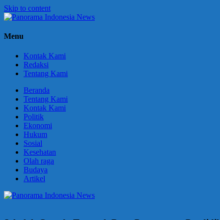
Skip to content
Panorama
Berani
Menu
Indonesia
Ungkapkan
News
Fakta
Kontak Kami
Redaksi
Tentang Kami
Beranda
Tentang Kami
Kontak Kami
Politik
Ekonomi
Hukum
Sosial
Kesehatan
Olah raga
Budaya
Artikel