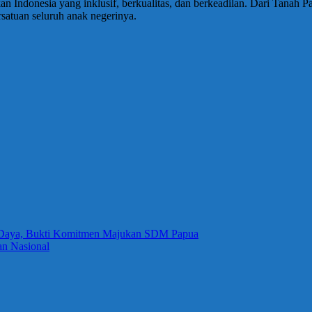
ikan Indonesia yang inklusif, berkualitas, dan berkeadilan. Dari Tan
rsatuan seluruh anak negerinya.
t Daya, Bukti Komitmen Majukan SDM Papua
an Nasional