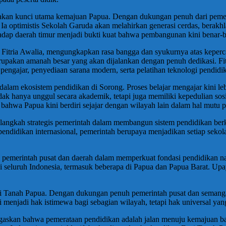
an kunci utama kemajuan Papua. Dengan dukungan penuh dari pemeri
. Ia optimistis Sekolah Garuda akan melahirkan generasi cerdas, berak
ap daerah timur menjadi bukti kuat bahwa pembangunan kini benar-bena
tria Awalia, mengungkapkan rasa bangga dan syukurnya atas keperca
upakan amanah besar yang akan dijalankan dengan penuh dedikasi. Fitr
ngajar, penyediaan sarana modern, serta pelatihan teknologi pendidika
am ekosistem pendidikan di Sorong. Proses belajar mengajar kini lebih
tidak hanya unggul secara akademik, tetapi juga memiliki kepedulian s
ahwa Papua kini berdiri sejajar dengan wilayah lain dalam hal mutu p
kah strategis pemerintah dalam membangun sistem pendidikan berkelas
 pendidikan internasional, pemerintah berupaya menjadikan setiap seko
ra pemerintah pusat dan daerah dalam memperkuat fondasi pendidikan n
 seluruh Indonesia, termasuk beberapa di Papua dan Papua Barat. Up
di Tanah Papua. Dengan dukungan penuh pemerintah pusat dan semanga
menjadi hak istimewa bagi sebagian wilayah, tetapi hak universal yan
gaskan bahwa pemerataan pendidikan adalah jalan menuju kemajuan ba