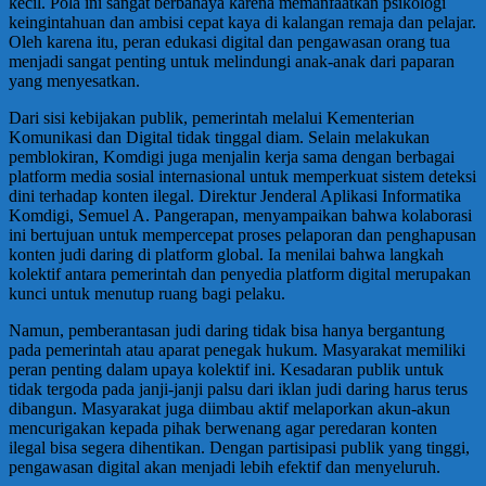
kecil. Pola ini sangat berbahaya karena memanfaatkan psikologi
keingintahuan dan ambisi cepat kaya di kalangan remaja dan pelajar.
Oleh karena itu, peran edukasi digital dan pengawasan orang tua
menjadi sangat penting untuk melindungi anak-anak dari paparan
yang menyesatkan.
Dari sisi kebijakan publik, pemerintah melalui Kementerian
Komunikasi dan Digital tidak tinggal diam. Selain melakukan
pemblokiran, Komdigi juga menjalin kerja sama dengan berbagai
platform media sosial internasional untuk memperkuat sistem deteksi
dini terhadap konten ilegal. Direktur Jenderal Aplikasi Informatika
Komdigi, Semuel A. Pangerapan, menyampaikan bahwa kolaborasi
ini bertujuan untuk mempercepat proses pelaporan dan penghapusan
konten judi daring di platform global. Ia menilai bahwa langkah
kolektif antara pemerintah dan penyedia platform digital merupakan
kunci untuk menutup ruang bagi pelaku.
Namun, pemberantasan judi daring tidak bisa hanya bergantung
pada pemerintah atau aparat penegak hukum. Masyarakat memiliki
peran penting dalam upaya kolektif ini. Kesadaran publik untuk
tidak tergoda pada janji-janji palsu dari iklan judi daring harus terus
dibangun. Masyarakat juga diimbau aktif melaporkan akun-akun
mencurigakan kepada pihak berwenang agar peredaran konten
ilegal bisa segera dihentikan. Dengan partisipasi publik yang tinggi,
pengawasan digital akan menjadi lebih efektif dan menyeluruh.