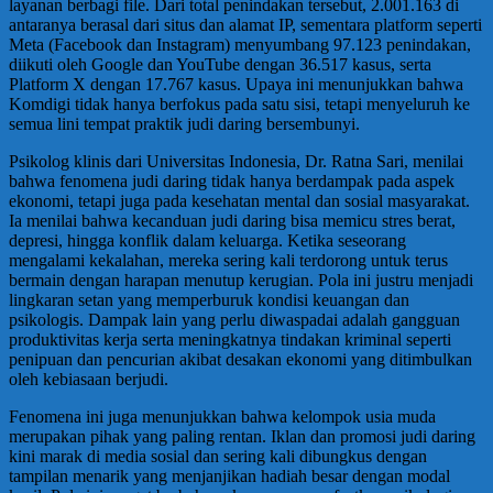
layanan berbagi file. Dari total penindakan tersebut, 2.001.163 di
antaranya berasal dari situs dan alamat IP, sementara platform seperti
Meta (Facebook dan Instagram) menyumbang 97.123 penindakan,
diikuti oleh Google dan YouTube dengan 36.517 kasus, serta
Platform X dengan 17.767 kasus. Upaya ini menunjukkan bahwa
Komdigi tidak hanya berfokus pada satu sisi, tetapi menyeluruh ke
semua lini tempat praktik judi daring bersembunyi.
Psikolog klinis dari Universitas Indonesia, Dr. Ratna Sari, menilai
bahwa fenomena judi daring tidak hanya berdampak pada aspek
ekonomi, tetapi juga pada kesehatan mental dan sosial masyarakat.
Ia menilai bahwa kecanduan judi daring bisa memicu stres berat,
depresi, hingga konflik dalam keluarga. Ketika seseorang
mengalami kekalahan, mereka sering kali terdorong untuk terus
bermain dengan harapan menutup kerugian. Pola ini justru menjadi
lingkaran setan yang memperburuk kondisi keuangan dan
psikologis. Dampak lain yang perlu diwaspadai adalah gangguan
produktivitas kerja serta meningkatnya tindakan kriminal seperti
penipuan dan pencurian akibat desakan ekonomi yang ditimbulkan
oleh kebiasaan berjudi.
Fenomena ini juga menunjukkan bahwa kelompok usia muda
merupakan pihak yang paling rentan. Iklan dan promosi judi daring
kini marak di media sosial dan sering kali dibungkus dengan
tampilan menarik yang menjanjikan hadiah besar dengan modal