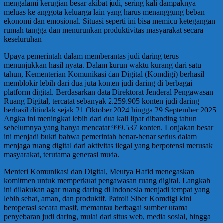
mengalami kerugian besar akibat judi, sering kali dampaknya
meluas ke anggota keluarga lain yang harus menanggung beban
ekonomi dan emosional. Situasi seperti ini bisa memicu ketegangan
rumah tangga dan menurunkan produktivitas masyarakat secara
keseluruhan
Upaya pemerintah dalam memberantas judi daring terus
menunjukkan hasil nyata. Dalam kurun waktu kurang dari satu
tahun, Kementerian Komunikasi dan Digital (Komdigi) berhasil
memblokir lebih dari dua juta konten judi daring di berbagai
platform digital. Berdasarkan data Direktorat Jenderal Pengawasan
Ruang Digital, tercatat sebanyak 2.259.905 konten judi daring
berhasil ditindak sejak 21 Oktober 2024 hingga 29 September 2025.
Angka ini meningkat lebih dari dua kali lipat dibanding tahun
sebelumnya yang hanya mencatat 999.537 konten. Lonjakan besar
ini menjadi bukti bahwa pemerintah benar-benar serius dalam
menjaga ruang digital dari aktivitas ilegal yang berpotensi merusak
masyarakat, terutama generasi muda.
Menteri Komunikasi dan Digital, Meutya Hafid menegaskan
komitmen untuk memperkuat pengawasan ruang digital. Langkah
ini dilakukan agar ruang daring di Indonesia menjadi tempat yang
lebih sehat, aman, dan produktif. Patroli Siber Komdigi kini
beroperasi secara masif, memantau berbagai sumber utama
penyebaran judi daring, mulai dari situs web, media sosial, hingga