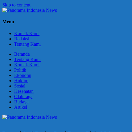
Skip to content
Panorama
Berani
Menu
Indonesia
Ungkapkan
News
Fakta
Kontak Kami
Redaksi
Tentang Kami
Beranda
Tentang Kami
Kontak Kami
Politik
Ekonomi
Hukum
Sosial
Kesehatan
Olah raga
Budaya
Artikel