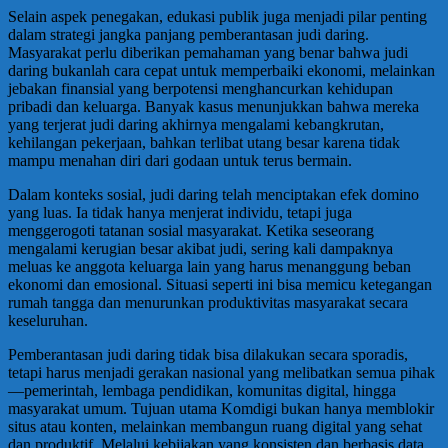
Selain aspek penegakan, edukasi publik juga menjadi pilar penting
dalam strategi jangka panjang pemberantasan judi daring.
Masyarakat perlu diberikan pemahaman yang benar bahwa judi
daring bukanlah cara cepat untuk memperbaiki ekonomi, melainkan
jebakan finansial yang berpotensi menghancurkan kehidupan
pribadi dan keluarga. Banyak kasus menunjukkan bahwa mereka
yang terjerat judi daring akhirnya mengalami kebangkrutan,
kehilangan pekerjaan, bahkan terlibat utang besar karena tidak
mampu menahan diri dari godaan untuk terus bermain.
Dalam konteks sosial, judi daring telah menciptakan efek domino
yang luas. Ia tidak hanya menjerat individu, tetapi juga
menggerogoti tatanan sosial masyarakat. Ketika seseorang
mengalami kerugian besar akibat judi, sering kali dampaknya
meluas ke anggota keluarga lain yang harus menanggung beban
ekonomi dan emosional. Situasi seperti ini bisa memicu ketegangan
rumah tangga dan menurunkan produktivitas masyarakat secara
keseluruhan.
Pemberantasan judi daring tidak bisa dilakukan secara sporadis,
tetapi harus menjadi gerakan nasional yang melibatkan semua pihak
—pemerintah, lembaga pendidikan, komunitas digital, hingga
masyarakat umum. Tujuan utama Komdigi bukan hanya memblokir
situs atau konten, melainkan membangun ruang digital yang sehat
dan produktif. Melalui kebijakan yang konsisten dan berbasis data,