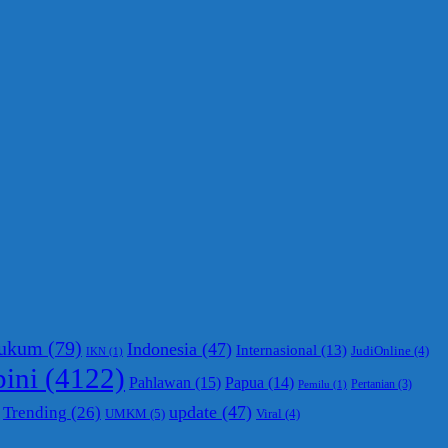
ukum
(79)
Indonesia
(47)
Internasional
(13)
JudiOnline
(4)
IKN
(1)
ini
(4122)
Pahlawan
(15)
Papua
(14)
Pertanian
(3)
Pemilu
(1)
update
(47)
Trending
(26)
UMKM
(5)
Viral
(4)