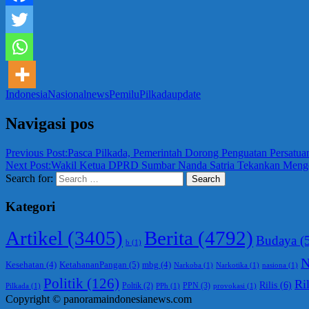
Indonesia
Nasional
news
Pemilu
Pilkada
update
Navigasi pos
Previous Post:
Pasca Pilkada, Pemerintah Dorong Penguatan Persatua
Next Post:
Wakil Ketua DPRD Sumbar Nanda Satria Tekankan Menge
Search for:
Search
Kategori
Berita
(4792)
Artikel
(3405)
Budaya
(
b
(1)
N
KetahananPangan
(5)
Kesehatan
(4)
mbg
(4)
Narkoba
(1)
Narkotika
(1)
nasiona
(1)
Politik
(126)
Ril
Rilis
(6)
PPN
(3)
Poltik
(2)
Pilkada
(1)
PPh
(1)
provokasi
(1)
Copyright © panoramaindonesianews.com