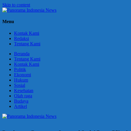
Skip to content
Panorama
Berani
Menu
Indonesia
Ungkapkan
News
Fakta
Kontak Kami
Redaksi
Tentang Kami
Beranda
Tentang Kami
Kontak Kami
Politik
Ekonomi
Hukum
Sosial
Kesehatan
Olah raga
Budaya
Artikel