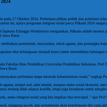
a 2024
pada 27 Oktober 2024. Perbedaan pilihan politik dan polarisasi selama
karena itu, upaya penguatan integrasi sosial pasca Pilkada 2024 sangat
ol Saptono Erlangga Waskitoroso mengatakan, Pilkada adalah momen 
di Jawa Barat.
ang melibatkan pemerintah, masyarakat, tokoh agama, dan pemangku kepe
 penguatan nilai kebangsaan menjadi kunci untuk memulihkan hubungan
ada Fakultas Ilmu Pendidikan Universitas Pendidikan Indonesia, Pr
Jawa Barat.
k merayakan perbedaan tanpa merusak keharmonisan sosial,” ungkap P
agama, tempat asal, adat istiadat, maupun status sosial ekonomi, mer
nya tentang tidak adanya konflik, tetapi juga kesadaran untuk menghor
la, maka integrasi sosial yang kita impikan bisa terwujud, ” ujar Pro
ral, tanggung jawab, dan pemahaman akan keterbatasan diri yang akh