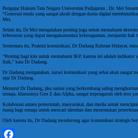
Pengajar Hukum Tata Negara Universitas Padjajaran , Dr. Mei Susanto
“Generasi muda yang sangat akrab dengan dunia digital membutuhkan
Mei.
Selain itu, Dr Mei mengatakan penting juga untuk memahami demokrasi
kebenaran yang dapat mengakomodasi keberagaman, menjamin hak mino
Sementara itu, Praktisi komunikasi, Dr Dadang Rahmat Hidayat, me
“Penting bagi kita untuk memahami IKP, karena ini adalah indikator 
fisik,” kata Dr Dadang.
Dr Dadang mengatakan, narasi komunikasi yang sehat akan sangat mem
ujar Dr Dadang.
Menurut Dr Dadang, jika narasi yang berkembang saling menghormati d
remaja, khususnya Gen Z dan Alpha, sangat terpengaruh oleh tren 
Kolaborasi antara pemerintah, masyarakat, dan media untuk menciptaka
ruang bagi remaja untuk mencari identitas dan menemukan penerima
Oleh karena itu, Dr Dadang mendorong agar komunikasi strategis berbas