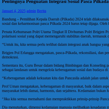
Pentingnya Penguatan Integrasi Sosial Pasca Pilkad
Januari 4, 2025
admin
Berita
Bandung – Pemilihan Kepala Daerah (Pilkada) 2024 telah dilaksanakan 
sosial dan keharmonisan pasca Pilkada 2024 harus tetap dijaga. Oleh 
Penata Kehumasan Polri Utama Tingkat II Divhumas Polri Brigjen P
polarisasi sosial yang dapat memengaruhi stabilitas daerah, termasuk 
“Untuk itu, kita semua perlu terlibat dalam integrasi anak bangsa y
Brigjen Pol Erlangga mengatakan, pasca-Pilkada, rekonsiliasi, dan
demokrasi.
Sementara itu, Guru Besar dalam bidang Bimbingan dan Konseling p
sebagai landasan untuk mengelola keberagaman sosial dan budaya di 
“Keberagaman adalah kekuatan kita dan Pancasila adalah jalan untu
Prof Uman mengatakan, keberagaman di masyarakat, baik dalam aspek 
masyarakat lebih damai, harmonis, dan sejahtera. Kedamaian bukan ha
“Jika kita semua memahami dan mempraktikkan prinsip-prinsip Pancasi
Dia menuturkan, dimensi kedamaian manusia melibatkan kesadaran mo