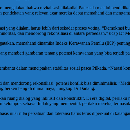
 mengatakan bahwa revitalisasi nilai-nilai Pancasila melalui pendidika
 pendekatan yang relevan agar mereka dapat memahami dan mengamalkan
 yang dijalani harus lebih dari sekadar proses voting. “Demokrasi buk
ritas, dan mendorong rekonsiliasi di antara perbedaan,” ucap Dr Me
ngatakan, memahami dinamika Indeks Kerawanan Pemilu (IKP) penting
yang memberi gambaran tentang potensi kerawanan yang bisa terjadi pas
bantu dalam menciptakan stabilitas sosial pasca Pilkada. “Narasi kom
an mendorong rekonsiliasi, potensi konflik bisa diminimalisir. “Medi
yang berkembang di dunia maya,” ungkap Dr Dadang.
n ruang dialog yang inklusif dan konstruktif. Di era digital, perilaku
an kelompok sebaya. Inilah yang membentuk perilaku mereka, termasuk
is nilai-nilai persatuan dan toleransi harus terus diperkuat di kalang