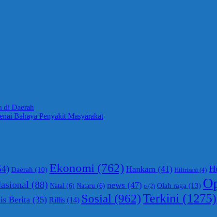
n di Daerah
nai Bahaya Penyakit Masyarakat
Ekonomi
(762)
54)
H
Hankam
(41)
Daerah
(10)
Hilirisasi
(4)
Op
asional
(88)
news
(47)
Olah raga
(13)
Natal
(6)
Nataru
(6)
o
(2)
Sosial
(962)
Terkini
(1275)
is Berita
(35)
Rillis
(14)