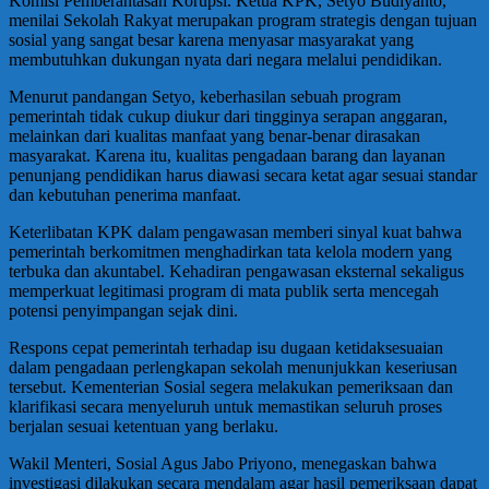
Komisi Pemberantasan Korupsi. Ketua KPK, Setyo Budiyanto,
menilai Sekolah Rakyat merupakan program strategis dengan tujuan
sosial yang sangat besar karena menyasar masyarakat yang
membutuhkan dukungan nyata dari negara melalui pendidikan.
Menurut pandangan Setyo, keberhasilan sebuah program
pemerintah tidak cukup diukur dari tingginya serapan anggaran,
melainkan dari kualitas manfaat yang benar-benar dirasakan
masyarakat. Karena itu, kualitas pengadaan barang dan layanan
penunjang pendidikan harus diawasi secara ketat agar sesuai standar
dan kebutuhan penerima manfaat.
Keterlibatan KPK dalam pengawasan memberi sinyal kuat bahwa
pemerintah berkomitmen menghadirkan tata kelola modern yang
terbuka dan akuntabel. Kehadiran pengawasan eksternal sekaligus
memperkuat legitimasi program di mata publik serta mencegah
potensi penyimpangan sejak dini.
Respons cepat pemerintah terhadap isu dugaan ketidaksesuaian
dalam pengadaan perlengkapan sekolah menunjukkan keseriusan
tersebut. Kementerian Sosial segera melakukan pemeriksaan dan
klarifikasi secara menyeluruh untuk memastikan seluruh proses
berjalan sesuai ketentuan yang berlaku.
Wakil Menteri, Sosial Agus Jabo Priyono, menegaskan bahwa
investigasi dilakukan secara mendalam agar hasil pemeriksaan dapat