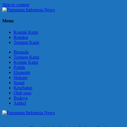
Skip to content
Panorama
Berani
Menu
Indonesia
Ungkapkan
News
Fakta
Kontak Kami
Redaksi
Tentang Kami
Beranda
Tentang Kami
Kontak Kami
Politik
Ekonomi
Hukum
Sosial
Kesehatan
Olah raga
Budaya
Artikel