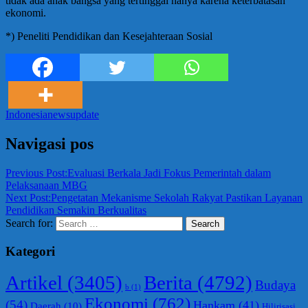
tidak ada anak bangsa yang tertinggal hanya karena keterbatasan
ekonomi.
*) Peneliti Pendidikan dan Kesejahteraan Sosial
Indonesia
news
update
Navigasi pos
Previous Post:
Evaluasi Berkala Jadi Fokus Pemerintah dalam
Pelaksanaan MBG
Next Post:
Pengetatan Mekanisme Sekolah Rakyat Pastikan Layanan
Pendidikan Semakin Berkualitas
Search for:
Search
Kategori
Berita
(4792)
Artikel
(3405)
Budaya
b
(1)
Ekonomi
(762)
(54)
Hankam
(41)
Daerah
(10)
Hilirisasi