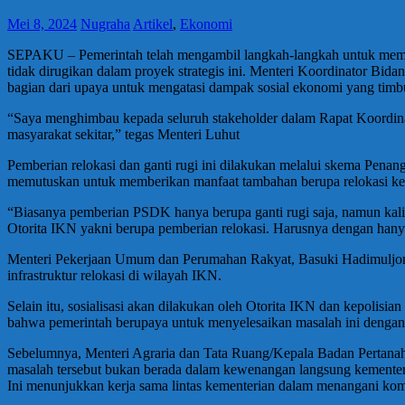
Mei 8, 2024
Nugraha
Artikel
,
Ekonomi
SEPAKU – Pemerintah telah mengambil langkah-langkah untuk memas
tidak dirugikan dalam proyek strategis ini. Menteri Koordinator Bid
bagian dari upaya untuk mengatasi dampak sosial ekonomi yang timb
“Saya menghimbau kepada seluruh stakeholder dalam Rapat Koordinasi
masyarakat sekitar,” tegas Menteri Luhut
Pemberian relokasi dan ganti rugi ini dilakukan melalui skema Pena
memutuskan untuk memberikan manfaat tambahan berupa relokasi kep
“Biasanya pemberian PSDK hanya berupa ganti rugi saja, namun kal
Otorita IKN yakni berupa pemberian relokasi. Harusnya dengan hanya ga
Menteri Pekerjaan Umum dan Perumahan Rakyat, Basuki Hadimuljono,
infrastruktur relokasi di wilayah IKN.
Selain itu, sosialisasi akan dilakukan oleh Otorita IKN dan kepol
bahwa pemerintah berupaya untuk menyelesaikan masalah ini denga
Sebelumnya, Menteri Agraria dan Tata Ruang/Kepala Badan Pertana
masalah tersebut bukan berada dalam kewenangan langsung kementeri
Ini menunjukkan kerja sama lintas kementerian dalam menangani kom