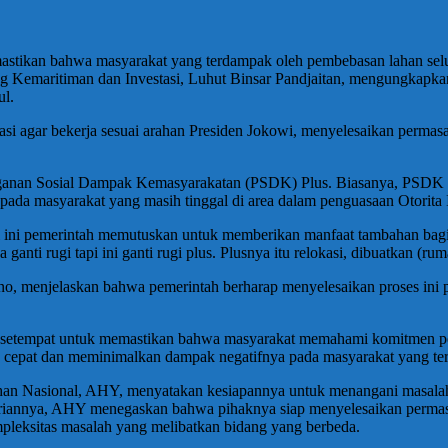
tikan bahwa masyarakat yang terdampak oleh pembebasan lahan seluas
ang Kemaritiman dan Investasi, Luhut Binsar Pandjaitan, mengungkapka
ul.
 agar bekerja sesuai arahan Presiden Jokowi, menyelesaikan permasal
nganan Sosial Dampak Kemasyarakatan (PSDK) Plus. Biasanya, PSDK han
ada masyarakat yang masih tinggal di area dalam penguasaan Otorita
i ini pemerintah memutuskan untuk memberikan manfaat tambahan bagi
nti rugi tapi ini ganti rugi plus. Plusnya itu relokasi, dibuatkan (rum
 menjelaskan bahwa pemerintah berharap menyelesaikan proses ini p
isian setempat untuk memastikan bahwa masyarakat memahami komitmen 
n cepat dan meminimalkan dampak negatifnya pada masyarakat yang te
han Nasional, AHY, menyatakan kesiapannya untuk menangani masalah 
annya, AHY menegaskan bahwa pihaknya siap menyelesaikan permasalah
pleksitas masalah yang melibatkan bidang yang berbeda.