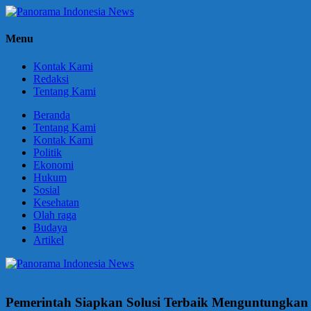
Skip
to
Panorama
Berani
content
Menu
Indonesia
Ungkapkan
News
Fakta
Kontak Kami
Redaksi
Tentang Kami
Beranda
Tentang Kami
Kontak Kami
Politik
Ekonomi
Hukum
Sosial
Kesehatan
Olah raga
Budaya
Artikel
Pemerintah Siapkan Solusi Terbaik Menguntungkan