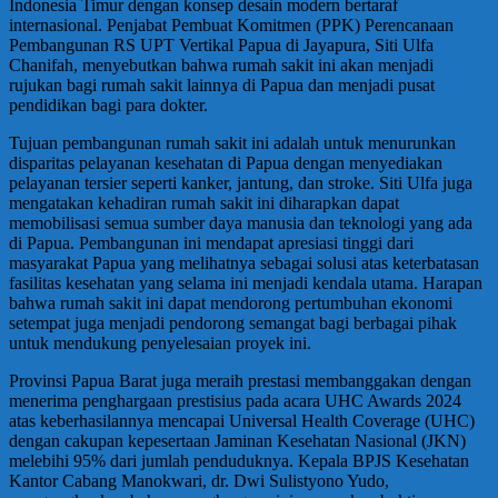
Indonesia Timur dengan konsep desain modern bertaraf
internasional. Penjabat Pembuat Komitmen (PPK) Perencanaan
Pembangunan RS UPT Vertikal Papua di Jayapura, Siti Ulfa
Chanifah, menyebutkan bahwa rumah sakit ini akan menjadi
rujukan bagi rumah sakit lainnya di Papua dan menjadi pusat
pendidikan bagi para dokter.
Tujuan pembangunan rumah sakit ini adalah untuk menurunkan
disparitas pelayanan kesehatan di Papua dengan menyediakan
pelayanan tersier seperti kanker, jantung, dan stroke. Siti Ulfa juga
mengatakan kehadiran rumah sakit ini diharapkan dapat
memobilisasi semua sumber daya manusia dan teknologi yang ada
di Papua. Pembangunan ini mendapat apresiasi tinggi dari
masyarakat Papua yang melihatnya sebagai solusi atas keterbatasan
fasilitas kesehatan yang selama ini menjadi kendala utama. Harapan
bahwa rumah sakit ini dapat mendorong pertumbuhan ekonomi
setempat juga menjadi pendorong semangat bagi berbagai pihak
untuk mendukung penyelesaian proyek ini.
Provinsi Papua Barat juga meraih prestasi membanggakan dengan
menerima penghargaan prestisius pada acara UHC Awards 2024
atas keberhasilannya mencapai Universal Health Coverage (UHC)
dengan cakupan kepesertaan Jaminan Kesehatan Nasional (JKN)
melebihi 95% dari jumlah penduduknya. Kepala BPJS Kesehatan
Kantor Cabang Manokwari, dr. Dwi Sulistyono Yudo,