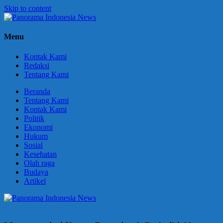
Skip to content
Panorama
Berani
Menu
Indonesia
Ungkapkan
News
Fakta
Kontak Kami
Redaksi
Tentang Kami
Beranda
Tentang Kami
Kontak Kami
Politik
Ekonomi
Hukum
Sosial
Kesehatan
Olah raga
Budaya
Artikel