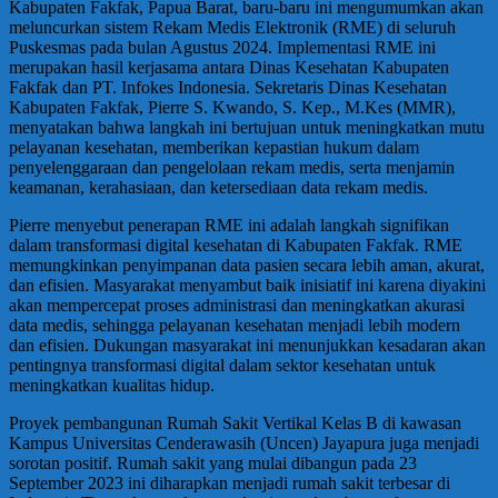
Kabupaten Fakfak, Papua Barat, baru-baru ini mengumumkan akan
meluncurkan sistem Rekam Medis Elektronik (RME) di seluruh
Puskesmas pada bulan Agustus 2024. Implementasi RME ini
merupakan hasil kerjasama antara Dinas Kesehatan Kabupaten
Fakfak dan PT. Infokes Indonesia. Sekretaris Dinas Kesehatan
Kabupaten Fakfak, Pierre S. Kwando, S. Kep., M.Kes (MMR),
menyatakan bahwa langkah ini bertujuan untuk meningkatkan mutu
pelayanan kesehatan, memberikan kepastian hukum dalam
penyelenggaraan dan pengelolaan rekam medis, serta menjamin
keamanan, kerahasiaan, dan ketersediaan data rekam medis.
Pierre menyebut penerapan RME ini adalah langkah signifikan
dalam transformasi digital kesehatan di Kabupaten Fakfak. RME
memungkinkan penyimpanan data pasien secara lebih aman, akurat,
dan efisien. Masyarakat menyambut baik inisiatif ini karena diyakini
akan mempercepat proses administrasi dan meningkatkan akurasi
data medis, sehingga pelayanan kesehatan menjadi lebih modern
dan efisien. Dukungan masyarakat ini menunjukkan kesadaran akan
pentingnya transformasi digital dalam sektor kesehatan untuk
meningkatkan kualitas hidup.
Proyek pembangunan Rumah Sakit Vertikal Kelas B di kawasan
Kampus Universitas Cenderawasih (Uncen) Jayapura juga menjadi
sorotan positif. Rumah sakit yang mulai dibangun pada 23
September 2023 ini diharapkan menjadi rumah sakit terbesar di