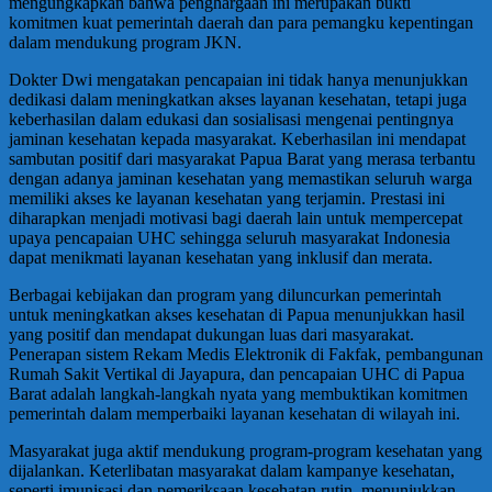
mengungkapkan bahwa penghargaan ini merupakan bukti
komitmen kuat pemerintah daerah dan para pemangku kepentingan
dalam mendukung program JKN.
Dokter Dwi mengatakan pencapaian ini tidak hanya menunjukkan
dedikasi dalam meningkatkan akses layanan kesehatan, tetapi juga
keberhasilan dalam edukasi dan sosialisasi mengenai pentingnya
jaminan kesehatan kepada masyarakat. Keberhasilan ini mendapat
sambutan positif dari masyarakat Papua Barat yang merasa terbantu
dengan adanya jaminan kesehatan yang memastikan seluruh warga
memiliki akses ke layanan kesehatan yang terjamin. Prestasi ini
diharapkan menjadi motivasi bagi daerah lain untuk mempercepat
upaya pencapaian UHC sehingga seluruh masyarakat Indonesia
dapat menikmati layanan kesehatan yang inklusif dan merata.
Berbagai kebijakan dan program yang diluncurkan pemerintah
untuk meningkatkan akses kesehatan di Papua menunjukkan hasil
yang positif dan mendapat dukungan luas dari masyarakat.
Penerapan sistem Rekam Medis Elektronik di Fakfak, pembangunan
Rumah Sakit Vertikal di Jayapura, dan pencapaian UHC di Papua
Barat adalah langkah-langkah nyata yang membuktikan komitmen
pemerintah dalam memperbaiki layanan kesehatan di wilayah ini.
Masyarakat juga aktif mendukung program-program kesehatan yang
dijalankan. Keterlibatan masyarakat dalam kampanye kesehatan,
seperti imunisasi dan pemeriksaan kesehatan rutin, menunjukkan