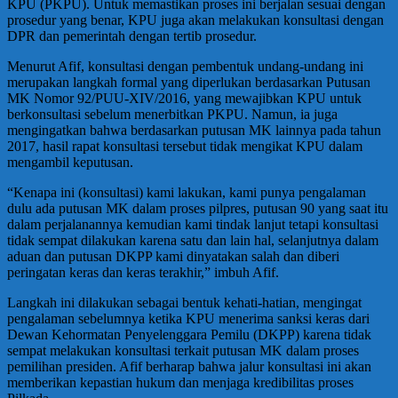
KPU (PKPU). Untuk memastikan proses ini berjalan sesuai dengan
prosedur yang benar, KPU juga akan melakukan konsultasi dengan
DPR dan pemerintah dengan tertib prosedur.
Menurut Afif, konsultasi dengan pembentuk undang-undang ini
merupakan langkah formal yang diperlukan berdasarkan Putusan
MK Nomor 92/PUU-XIV/2016, yang mewajibkan KPU untuk
berkonsultasi sebelum menerbitkan PKPU. Namun, ia juga
mengingatkan bahwa berdasarkan putusan MK lainnya pada tahun
2017, hasil rapat konsultasi tersebut tidak mengikat KPU dalam
mengambil keputusan.
“Kenapa ini (konsultasi) kami lakukan, kami punya pengalaman
dulu ada putusan MK dalam proses pilpres, putusan 90 yang saat itu
dalam perjalanannya kemudian kami tindak lanjut tetapi konsultasi
tidak sempat dilakukan karena satu dan lain hal, selanjutnya dalam
aduan dan putusan DKPP kami dinyatakan salah dan diberi
peringatan keras dan keras terakhir,” imbuh Afif.
Langkah ini dilakukan sebagai bentuk kehati-hatian, mengingat
pengalaman sebelumnya ketika KPU menerima sanksi keras dari
Dewan Kehormatan Penyelenggara Pemilu (DKPP) karena tidak
sempat melakukan konsultasi terkait putusan MK dalam proses
pemilihan presiden. Afif berharap bahwa jalur konsultasi ini akan
memberikan kepastian hukum dan menjaga kredibilitas proses