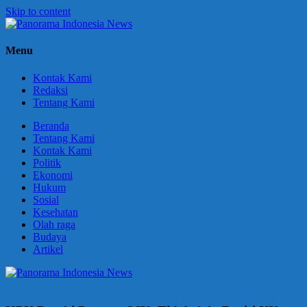
Skip to content
Panorama
Berani
Menu
Indonesia
Ungkapkan
News
Fakta
Kontak Kami
Redaksi
Tentang Kami
Beranda
Tentang Kami
Kontak Kami
Politik
Ekonomi
Hukum
Sosial
Kesehatan
Olah raga
Budaya
Artikel