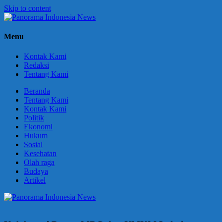
Skip to content
Panorama
Berani
Menu
Indonesia
Ungkapkan
News
Fakta
Kontak Kami
Redaksi
Tentang Kami
Beranda
Tentang Kami
Kontak Kami
Politik
Ekonomi
Hukum
Sosial
Kesehatan
Olah raga
Budaya
Artikel