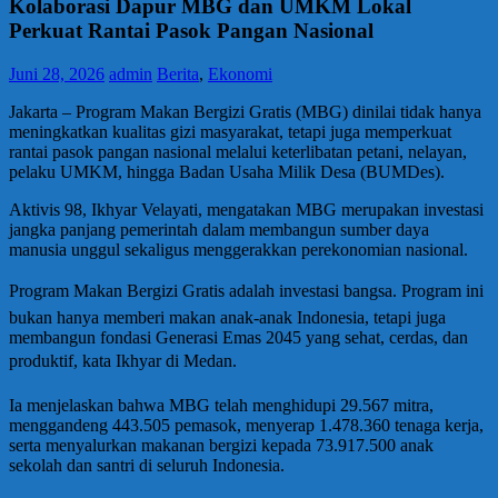
Kolaborasi Dapur MBG dan UMKM Lokal
Perkuat Rantai Pasok Pangan Nasional
Juni 28, 2026
admin
Berita
,
Ekonomi
Jakarta – Program Makan Bergizi Gratis (MBG) dinilai tidak hanya
meningkatkan kualitas gizi masyarakat, tetapi juga memperkuat
rantai pasok pangan nasional melalui keterlibatan petani, nelayan,
pelaku UMKM, hingga Badan Usaha Milik Desa (BUMDes).
Aktivis 98, Ikhyar Velayati, mengatakan MBG merupakan investasi
jangka panjang pemerintah dalam membangun sumber daya
manusia unggul sekaligus menggerakkan perekonomian nasional.
Program Makan Bergizi Gratis adalah investasi bangsa. Program ini
bukan hanya memberi makan anak-anak Indonesia, tetapi juga
membangun fondasi Generasi Emas 2045 yang sehat, cerdas, dan
produktif, kata Ikhyar di Medan.
Ia menjelaskan bahwa MBG telah menghidupi 29.567 mitra,
menggandeng 443.505 pemasok, menyerap 1.478.360 tenaga kerja,
serta menyalurkan makanan bergizi kepada 73.917.500 anak
sekolah dan santri di seluruh Indonesia.