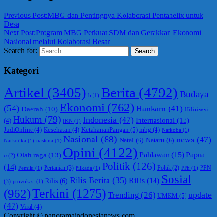
Previous Post:
MBG dan Pentingnya Kolaborasi Pentahelix untuk
Desa
Next Post:
Program MBG Perkuat SDM dan Gerakkan Ekonomi
Nasional melalui Kolaborasi Besar
Search for:
Search
Kategori
Berita
(4792)
Artikel
(3405)
Budaya
b
(1)
Ekonomi
(762)
(54)
Hankam
(41)
Daerah
(10)
Hilirisasi
Hukum
(79)
Indonesia
(47)
Internasional
(13)
(4)
IKN
(1)
KetahananPangan
(5)
JudiOnline
(4)
Kesehatan
(4)
mbg
(4)
Narkoba
(1)
Nasional
(88)
news
(47)
Natal
(6)
Nataru
(6)
Narkotika
(1)
nasiona
(1)
Opini
(4122)
Olah raga
(13)
Pahlawan
(15)
Papua
o
(2)
Politik
(126)
(14)
Pertanian
(3)
PPN
Poltik
(2)
Pemilu
(1)
Pilkada
(1)
PPh
(1)
Sosial
Rilis Berita
(35)
Rillis
(14)
Rilis
(6)
(3)
provokasi
(1)
(962)
Terkini
(1275)
update
Trending
(26)
UMKM
(5)
(47)
Viral
(4)
Copyright © panoramaindonesianews.com