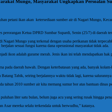
arakat Mungo, Masyarakat Ungkapkan Persoalan Su
tani ikan akan ketersediaan sumber air di Nagari Mungo, Kecama
es perorangan Ketua DPRD Sumbar Supardi, Senin (25/7) di daerah ter
 di Nagari Mungo yang terkenal dengan usaha perikanan tidak terpecah
berjalan sesuai fungsi karena dana operasional masyarakat tidak ada.
njadi ikon adalah gurame merah. Jenis ikan ini telah mendapatkan hak
ama pada daerah bawah. Dengan keterbatasan yang ada, banyak kolam-k
Batang Tabik, seiring berjalannya waktu tidak lagi, karena salurannya
tahun 2010 sumber air kita memang sumur bor atas bantuan dinas per
da puluhan liter satu bulan, belum juga acu yang sering rusak hingga p
n Asar mereka selalu terkendala untuk berwudhu,” katanya.