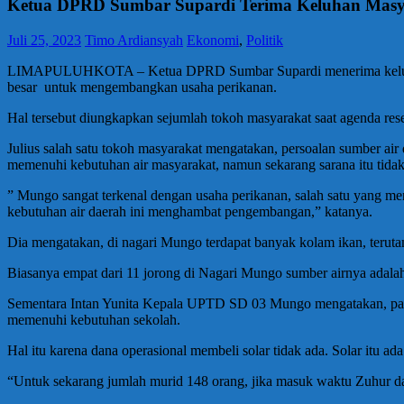
Ketua DPRD Sumbar Supardi Terima Keluhan Masy
Juli 25, 2023
Timo Ardiansyah
Ekonomi
,
Politik
LIMAPULUHKOTA – Ketua DPRD Sumbar Supardi menerima keluhan pe
besar untuk mengembangkan usaha perikanan.
Hal tersebut diungkapkan sejumlah tokoh masyarakat saat agenda res
Julius salah satu tokoh masyarakat mengatakan, persoalan sumber air
memenuhi kebutuhan air masyarakat, namun sekarang sarana itu tidak 
” Mungo sangat terkenal dengan usaha perikanan, salah satu yang me
kebutuhan air daerah ini menghambat pengembangan,” katanya.
Dia mengatakan, di nagari Mungo terdapat banyak kolam ikan, terut
Biasanya empat dari 11 jorong di Nagari Mungo sumber airnya adalah 
Sementara Intan Yunita Kepala UPTD SD 03 Mungo mengatakan, pada 
memenuhi kebutuhan sekolah.
Hal itu karena dana operasional membeli solar tidak ada. Solar itu a
“Untuk sekarang jumlah murid 148 orang, jika masuk waktu Zuhur da