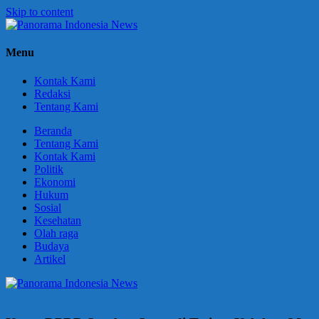
Skip to content
Panorama
Berani
Menu
Indonesia
Ungkapkan
News
Fakta
Kontak Kami
Redaksi
Tentang Kami
Beranda
Tentang Kami
Kontak Kami
Politik
Ekonomi
Hukum
Sosial
Kesehatan
Olah raga
Budaya
Artikel