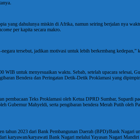
tanya.
ia yang dahulunya miskin di Afrika, namun seiring berjalan nya waktu
ncome
per kapita secara makro.
a-negara tersebut, jadikan motivasi untuk lebih berkembang kedepan,” 
00 WIB untuk menyesuaikan waktu. Sebab, setelah upacara selesai, G
gibaran Bendera dan Peringatan Detik-Detik Proklamasi yang dipimpin
gan pembacaan Teks Proklamasi oleh Ketua DPRD Sumbar, Supardi pa
h Gubernur Mahyeldi, serta pengibaran bendera Merah Putih oleh Pa
iden tahun 2023 dari Bank Pembangunan Daerah (BPD)/Bank Nagari u
 dari karyawan/karyawati Bank Nagari melalui Yayasan Nagari Mandiri 