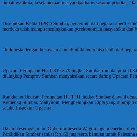
bupati walikota, kesejahteraan masyarakat harus sasaran prioritas,” ka
Disebutkan Ketua DPRD Sumbar, bercermin dari negara seperti Ethiop
merdeka telah mampu meningkatkan perekonomian masyarakat dan
i
“Indonesia dengan kekayaan alam dimiliki tentu bisa lebih dari negar
Upacara Peringatan HUT RI ke-79 tingkat Sumbar dimulai pukul 08.
di lingkup Pemprov Sumbar, menyaksikan secara daring Upacara Pen
Rangkaian Upacara Peringatan HUT RI tingkat Sumbar diawali den
Kemenag Sumbar, Mahyudin; Mengheningkan Cipta yang dipimpin ole
selaku Inspektur Upacara.
Dalam kesempatan itu, Gubernur beserta Wagub juga menerima div
Pendidikan Sumbar senilai Rp160 juta; serta bantuan untuk Palestina