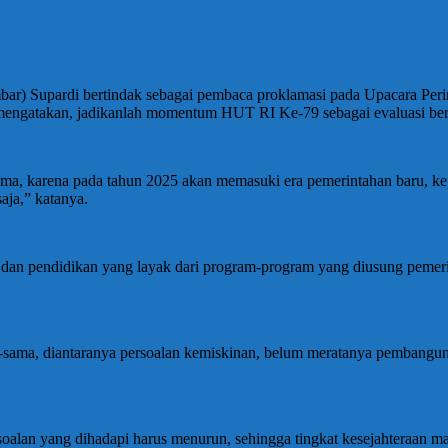
 Supardi bertindak sebagai pembaca proklamasi pada Upacara Perin
 mengatakan, jadikanlah momentum HUT RI Ke-79 sebagai evaluasi ber
, karena pada tahun 2025 akan memasuki era pemerintahan baru, kepala
aja,” katanya.
an pendidikan yang layak dari program-program yang diusung pemerint
ama, diantaranya persoalan kemiskinan, belum meratanya pembangunan 
soalan yang dihadapi harus menurun, sehingga tingkat kesejahteraan ma