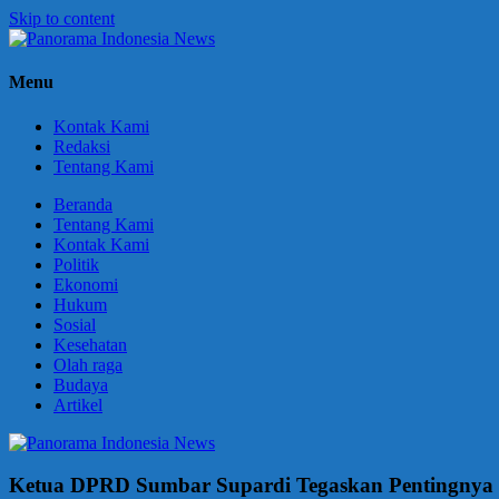
Skip to content
Panorama
Berani
Menu
Indonesia
Ungkapkan
News
Fakta
Kontak Kami
Redaksi
Tentang Kami
Beranda
Tentang Kami
Kontak Kami
Politik
Ekonomi
Hukum
Sosial
Kesehatan
Olah raga
Budaya
Artikel
Ketua DPRD Sumbar Supardi Tegaskan Pentingnya 