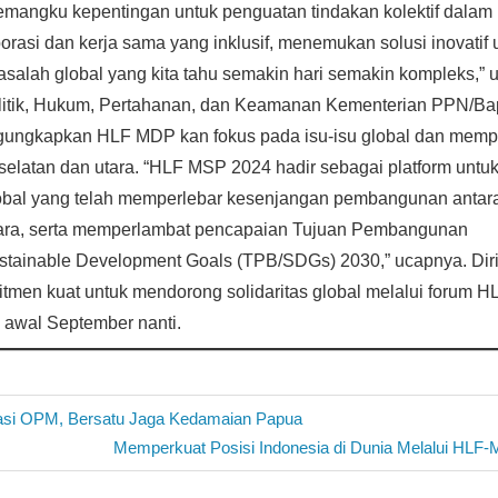
emangku kepentingan untuk penguatan tindakan kolektif dalam
rasi dan kerja sama yang inklusif, menemukan solusi inovatif 
salah global yang kita tahu semakin hari semakin kompleks,”
litik, Hukum, Pertahanan, dan Keamanan Kementerian PPN/Ba
ngkapkan HLF MDP kan fokus pada isu-isu global dan mempe
selatan dan utara. “HLF MSP 2024 hadir sebagai platform unt
global yang telah memperlebar kesenjangan pembangunan antar
tara, serta memperlambat pencapaian Tujuan Pembangunan
istainable Development Goals (TPB/SDGs) 2030,” ucapnya. Di
itmen kuat untuk mendorong solidaritas global melalui forum 
 awal September nanti.
si OPM, Bersatu Jaga Kedamaian Papua
Next
Memperkuat Posisi Indonesia di Dunia Melalui HLF
Post: