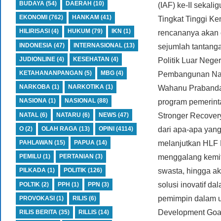
BUDAYA
(54)
DAERAH
(10)
(IAF) ke-II sekal
EKONOMI
(762)
HANKAM
(41)
Tingkat Tinggi Ke
HILIRISASI
(4)
HUKUM
(79)
IKN
(1)
rencananya akan 
INDONESIA
(47)
INTERNASIONAL
(13)
sejumlah tantanga
JUDIONLINE
(4)
KESEHATAN
(4)
Politik Luar Neg
KETAHANANPANGAN
(5)
MBG
(4)
Pembangunan Nas
NARKOBA
(1)
NARKOTIKA
(1)
Wahanu Prabanda
NASIONA
(1)
NASIONAL
(88)
program pemerint
NATAL
(6)
NATARU
(6)
NEWS
(47)
Stronger Recover
O
(2)
OLAH RAGA
(13)
OPINI
(4114)
dari apa-apa yang
PAHLAWAN
(15)
PAPUA
(14)
melanjutkan HLF 
PEMILU
(1)
PERTANIAN
(3)
menggalang kemitr
swasta, hingga ak
PILKADA
(1)
POLITIK
(126)
solusi inovatif d
POLTIK
(2)
PPH
(1)
PPN
(3)
pemimpin dalam u
PROVOKASI
(1)
RILIS
(6)
Development Goal
RILIS BERITA
(35)
RILLIS
(14)