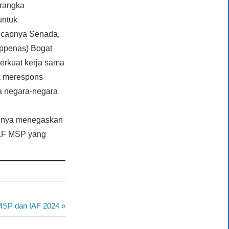
 rangka
untuk
 ucapnya Senada,
ppenas) Bogat
rkuat kerja sama
uk merespons
a negara-negara
rinya menegaskan
HLF MSP yang
-MSP dan IAF 2024