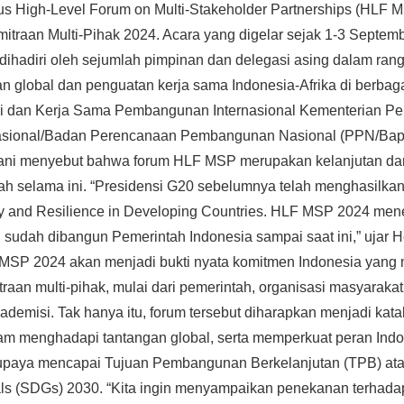
igus High-Level Forum on Multi-Stakeholder Partnerships (HLF
mitraan Multi-Pihak 2024. Acara yang digelar sejak 1-3 Septembe
dihadiri oleh sejumlah pimpinan dan delegasi asing dalam r
n global dan penguatan kerja sama Indonesia-Afrika di berbaga
eri dan Kerja Sama Pembangunan Internasional Kementerian P
ional/Badan Perencanaan Pembangunan Nasional (PPN/Bap
ni menyebut bahwa forum HLF MSP merupakan kelanjutan dar
ah selama ini. “Presidensi G20 sebelumnya telah menghasilka
y and Resilience in Developing Countries. HLF MSP 2024 mene
 sudah dibangun Pemerintah Indonesia sampai saat ini,” ujar H
MSP 2024 akan menjadi bukti nyata komitmen Indonesia yan
aan multi-pihak, mulai dari pemerintah, organisasi masyarakat s
ademisi. Tak hanya itu, forum tersebut diharapkan menjadi katal
alam menghadapi tantangan global, serta memperkuat peran Ind
paya mencapai Tujuan Pembangunan Berkelanjutan (TPB) ata
s (SDGs) 2030. “Kita ingin menyampaikan penekanan terhada