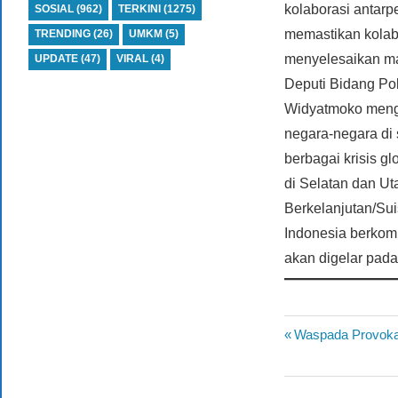
kolaborasi antarp
SOSIAL
(962)
TERKINI
(1275)
memastikan kolabo
TRENDING
(26)
UMKM
(5)
menyelesaikan ma
UPDATE
(47)
VIRAL
(4)
Deputi Bidang Po
Widyatmoko mengu
negara-negara di 
berbagai krisis 
di Selatan dan U
Berkelanjutan/Su
Indonesia berkom
akan digelar pada
Previous
Waspada Provoka
Navigasi
Post:
pos