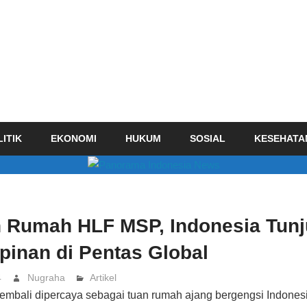
ITIK
EKONOMI
HUKUM
SOSIAL
KESEHATA
n Rumah HLF MSP, Indonesia Tun
inan di Pentas Global
4
Nugraha
Artikel
kembali dipercaya sebagai tuan rumah ajang bergengsi Indones