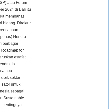
 MSP) atau Forum
r 2024 di Bali itu
angka membahas
i bidang. Direktur
erencanaan
penas) Hendra
i berbagai
n Roadmap for
ruskan estafet
endra. Ia
g mampu
ipil, sektor
isator untuk
onesia sebagai
u Sustainable
p pentingnya