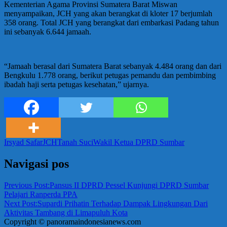
Kementerian Agama Provinsi Sumatera Barat Miswan
menyampaikan, JCH yang akan berangkat di kloter 17 berjumlah
358 orang. Total JCH yang berangkat dari embarkasi Padang tahun
ini sebanyak 6.644 jamaah.
“Jamaah berasal dari Sumatera Barat sebanyak 4.484 orang dan dari
Bengkulu 1.778 orang, berikut petugas pemandu dan pembimbing
ibadah haji serta petugas kesehatan,” ujarnya.
Irsyad Safar
JCH
Tanah Suci
Wakil Ketua DPRD Sumbar
Navigasi pos
Previous Post:
Pansus II DPRD Pessel Kunjungi DPRD Sumbar
Pelajari Ranperda PPA
Next Post:
Supardi Prihatin Terhadap Dampak Lingkungan Dari
Aktivitas Tambang di Limapuluh Kota
Copyright © panoramaindonesianews.com