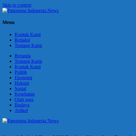
Skip to content
Panorama
Berani
Menu
Indonesia
Ungkapkan
News
Fakta
Kontak Kami
Redaksi
Tentang Kami
Beranda
Tentang Kami
Kontak Kami
Politik
Ekonomi
Hukum
Sosial
Kesehatan
Olah raga
Budaya
Artikel