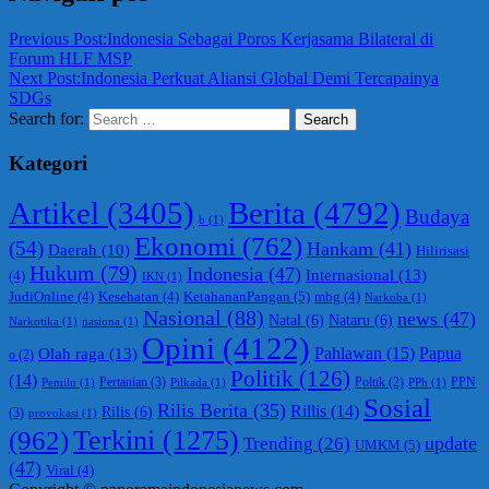
Previous Post:
Indonesia Sebagai Poros Kerjasama Bilateral di
Forum HLF MSP
Next Post:
Indonesia Perkuat Aliansi Global Demi Tercapainya
SDGs
Search for:
Search
Kategori
Berita
(4792)
Artikel
(3405)
Budaya
b
(1)
Ekonomi
(762)
(54)
Hankam
(41)
Daerah
(10)
Hilirisasi
Hukum
(79)
Indonesia
(47)
Internasional
(13)
(4)
IKN
(1)
KetahananPangan
(5)
JudiOnline
(4)
Kesehatan
(4)
mbg
(4)
Narkoba
(1)
Nasional
(88)
news
(47)
Natal
(6)
Nataru
(6)
Narkotika
(1)
nasiona
(1)
Opini
(4122)
Olah raga
(13)
Pahlawan
(15)
Papua
o
(2)
Politik
(126)
(14)
Pertanian
(3)
PPN
Poltik
(2)
Pemilu
(1)
Pilkada
(1)
PPh
(1)
Sosial
Rilis Berita
(35)
Rillis
(14)
Rilis
(6)
(3)
provokasi
(1)
(962)
Terkini
(1275)
update
Trending
(26)
UMKM
(5)
(47)
Viral
(4)