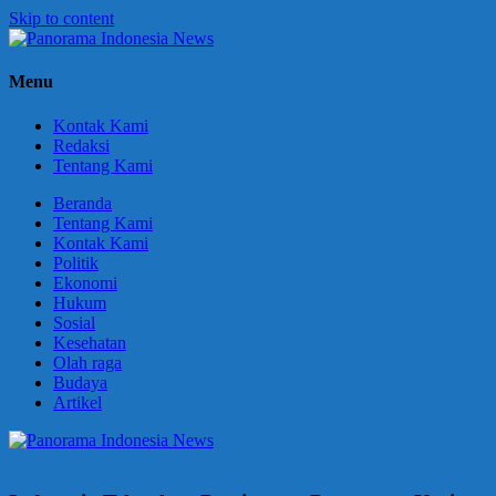
Skip to content
Panorama
Berani
Menu
Indonesia
Ungkapkan
News
Fakta
Kontak Kami
Redaksi
Tentang Kami
Beranda
Tentang Kami
Kontak Kami
Politik
Ekonomi
Hukum
Sosial
Kesehatan
Olah raga
Budaya
Artikel