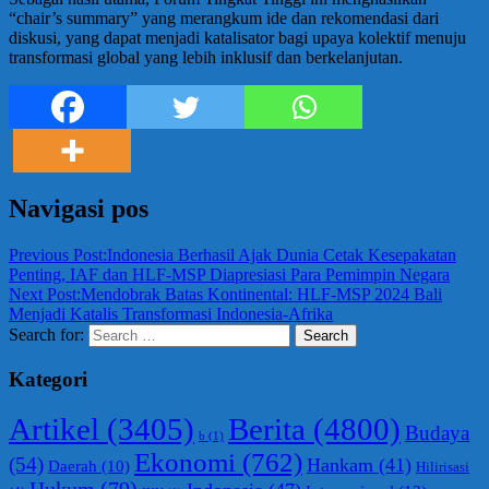
“chair’s summary” yang merangkum ide dan rekomendasi dari
diskusi, yang dapat menjadi katalisator bagi upaya kolektif menuju
transformasi global yang lebih inklusif dan berkelanjutan.
Navigasi pos
Previous Post:
Indonesia Berhasil Ajak Dunia Cetak Kesepakatan
Penting, IAF dan HLF-MSP Diapresiasi Para Pemimpin Negara
Next Post:
Mendobrak Batas Kontinental: HLF-MSP 2024 Bali
Menjadi Katalis Transformasi Indonesia-Afrika
Search for:
Search
Kategori
Berita
(4800)
Artikel
(3405)
Budaya
b
(1)
Ekonomi
(762)
(54)
Hankam
(41)
Daerah
(10)
Hilirisasi