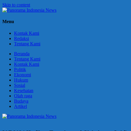
Skip to content
Panorama
Berani
Menu
Indonesia
Ungkapkan
News
Fakta
Kontak Kami
Redaksi
Tentang Kami
Beranda
Tentang Kami
Kontak Kami
Politik
Ekonomi
Hukum
Sosial
Kesehatan
Olah raga
Budaya
Artikel