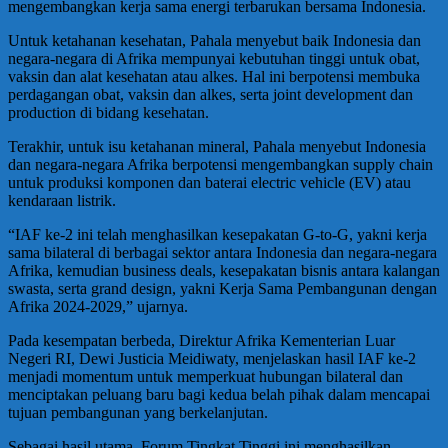
mengembangkan kerja sama energi terbarukan bersama Indonesia.
Untuk ketahanan kesehatan, Pahala menyebut baik Indonesia dan
negara-negara di Afrika mempunyai kebutuhan tinggi untuk obat,
vaksin dan alat kesehatan atau alkes. Hal ini berpotensi membuka
perdagangan obat, vaksin dan alkes, serta joint development dan
production di bidang kesehatan.
Terakhir, untuk isu ketahanan mineral, Pahala menyebut Indonesia
dan negara-negara Afrika berpotensi mengembangkan supply chain
untuk produksi komponen dan baterai electric vehicle (EV) atau
kendaraan listrik.
“IAF ke-2 ini telah menghasilkan kesepakatan G-to-G, yakni kerja
sama bilateral di berbagai sektor antara Indonesia dan negara-negara
Afrika, kemudian business deals, kesepakatan bisnis antara kalangan
swasta, serta grand design, yakni Kerja Sama Pembangunan dengan
Afrika 2024-2029,” ujarnya.
Pada kesempatan berbeda, Direktur Afrika Kementerian Luar
Negeri RI, Dewi Justicia Meidiwaty, menjelaskan hasil IAF ke-2
menjadi momentum untuk memperkuat hubungan bilateral dan
menciptakan peluang baru bagi kedua belah pihak dalam mencapai
tujuan pembangunan yang berkelanjutan.
Sebagai hasil utama, Forum Tingkat Tinggi ini menghasilkan