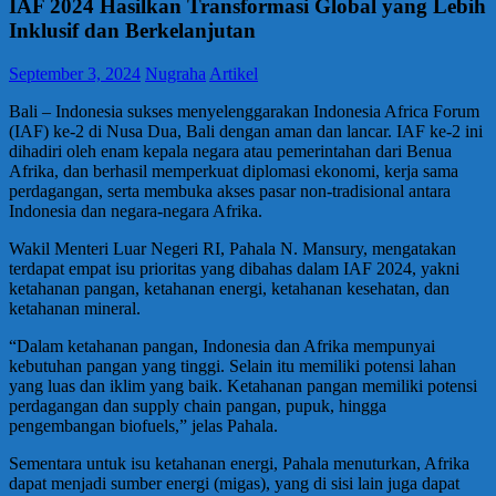
IAF 2024 Hasilkan Transformasi Global yang Lebih
Inklusif dan Berkelanjutan
September 3, 2024
Nugraha
Artikel
Bali – Indonesia sukses menyelenggarakan Indonesia Africa Forum
(IAF) ke-2 di Nusa Dua, Bali dengan aman dan lancar. IAF ke-2 ini
dihadiri oleh enam kepala negara atau pemerintahan dari Benua
Afrika, dan berhasil memperkuat diplomasi ekonomi, kerja sama
perdagangan, serta membuka akses pasar non-tradisional antara
Indonesia dan negara-negara Afrika.
Wakil Menteri Luar Negeri RI, Pahala N. Mansury, mengatakan
terdapat empat isu prioritas yang dibahas dalam IAF 2024, yakni
ketahanan pangan, ketahanan energi, ketahanan kesehatan, dan
ketahanan mineral.
“Dalam ketahanan pangan, Indonesia dan Afrika mempunyai
kebutuhan pangan yang tinggi. Selain itu memiliki potensi lahan
yang luas dan iklim yang baik. Ketahanan pangan memiliki potensi
perdagangan dan supply chain pangan, pupuk, hingga
pengembangan biofuels,” jelas Pahala.
Sementara untuk isu ketahanan energi, Pahala menuturkan, Afrika
dapat menjadi sumber energi (migas), yang di sisi lain juga dapat