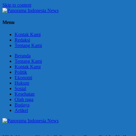
Skip to content
Panorama
Berani
Menu
Indonesia
Ungkapkan
News
Fakta
Kontak Kami
Redaksi
Tentang Kami
Beranda
Tentang Kami
Kontak Kami
Politik
Ekonomi
Hukum
Sosial
Kesehatan
Olah raga
Budaya
Artikel