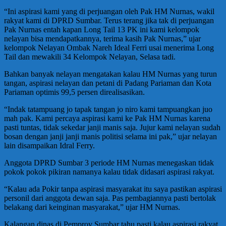
“Ini aspirasi kami yang di perjuangan oleh Pak HM Nurnas, wakil
rakyat kami di DPRD Sumbar. Terus terang jika tak di perjuangan
Pak Nurnas entah kapan Long Tail 13 PK ini kami kelompok
nelayan bisa mendapatkannya, terima kasih Pak Nurnas,” ujar
kelompok Nelayan Ombak Nareh Ideal Ferri usai menerima Long
Tail dan mewakili 34 Kelompok Nelayan, Selasa tadi.
Bahkan banyak nelayan mengatakan kalau HM Nurnas yang turun
tangan, aspirasi nelayan dan petani di Padang Pariaman dan Kota
Pariaman optimis 99,5 persen direalisasikan.
“Indak tatampuang jo tapak tangan jo niro kami tampuangkan juo
mah pak. Kami percaya aspirasi kami ke Pak HM Nurnas karena
pasti tuntas, tidak sekedar janji manis saja. Jujur kami nelayan sudah
bosan dengan janji janji manis politisi selama ini pak,” ujar nelayan
lain disampaikan Idral Ferry.
Anggota DPRD Sumbar 3 periode HM Nurnas menegaskan tidak
pokok pokok pikiran namanya kalau tidak didasari aspirasi rakyat.
“Kalau ada Pokir tanpa aspirasi masyarakat itu saya pastikan aspirasi
personil dari anggota dewan saja. Pas pembagiannya pasti bertolak
belakang dari keinginan masyarakat,” ujar HM Nurnas.
Kalangan dinas di Pemprov Sumbar tahu pasti kalau aspirasi rakyat