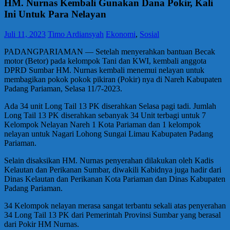
HM. Nurnas Kembali Gunakan Dana Pokir, Kali
Ini Untuk Para Nelayan
Juli 11, 2023
Timo Ardiansyah
Ekonomi
,
Sosial
PADANGPARIAMAN — Setelah menyerahkan bantuan Becak
motor (Betor) pada kelompok Tani dan KWI, kembali anggota
DPRD Sumbar HM. Nurnas kembali menemui nelayan untuk
membagikan pokok pokok pikiran (Pokir) nya di Nareh Kabupaten
Padang Pariaman, Selasa 11/7-2023.
Ada 34 unit Long Tail 13 PK diserahkan Selasa pagi tadi. Jumlah
Long Tail 13 PK diserahkan sebanyak 34 Unit terbagi untuk 7
Kelompok Nelayan Nareh 1 Kota Pariaman dan 1 kelompok
nelayan untuk Nagari Lohong Sungai Limau Kabupaten Padang
Pariaman.
Selain disaksikan HM. Nurnas penyerahan dilakukan oleh Kadis
Kelautan dan Perikanan Sumbar, diwakili Kabidnya juga hadir dari
Dinas Kelautan dan Perikanan Kota Pariaman dan Dinas Kabupaten
Padang Pariaman.
34 Kelompok nelayan merasa sangat terbantu sekali atas penyerahan
34 Long Tail 13 PK dari Pemerintah Provinsi Sumbar yang berasal
dari Pokir HM Nurnas.