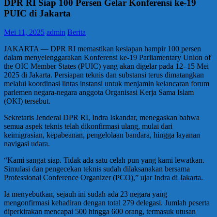
DPR RI Siap 100 Persen Gelar Konferensi ke-19
PUIC di Jakarta
Mei 11, 2025
admin
Berita
JAKARTA — DPR RI memastikan kesiapan hampir 100 persen
dalam menyelenggarakan Konferensi ke-19 Parliamentary Union of
the OIC Member States (PUIC) yang akan digelar pada 12–15 Mei
2025 di Jakarta. Persiapan teknis dan substansi terus dimatangkan
melalui koordinasi lintas instansi untuk menjamin kelancaran forum
parlemen negara-negara anggota Organisasi Kerja Sama Islam
(OKI) tersebut.
Sekretaris Jenderal DPR RI, Indra Iskandar, menegaskan bahwa
semua aspek teknis telah dikonfirmasi ulang, mulai dari
keimigrasian, kepabeanan, pengelolaan bandara, hingga layanan
navigasi udara.
“Kami sangat siap. Tidak ada satu celah pun yang kami lewatkan.
Simulasi dan pengecekan teknis sudah dilaksanakan bersama
Professional Conference Organizer (PCO),” ujar Indra di Jakarta.
Ia menyebutkan, sejauh ini sudah ada 23 negara yang
mengonfirmasi kehadiran dengan total 279 delegasi. Jumlah peserta
diperkirakan mencapai 500 hingga 600 orang, termasuk utusan