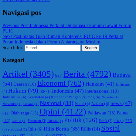
Navigasi pos
Previous Post:
Indonesia Perkuat Diplomasi Ekonomi Lewat Forum
PUIC
Next Post:
Status Tuan Rumah Konferensi PUIC ke-19 Perkuat
Peran Indonesia dalam Forum Antarnegara Muslim
Search for:
Search
Kategori
Berita
(4792)
Artikel
(3405)
Budaya
b
(1)
Ekonomi
(762)
(54)
Hankam
(41)
Daerah
(10)
Hilirisasi
Hukum
(79)
Indonesia
(47)
Internasional
(13)
(4)
IKN
(1)
KetahananPangan
(5)
JudiOnline
(4)
Kesehatan
(4)
mbg
(4)
Narkoba
(1)
Nasional
(88)
news
(47)
Natal
(6)
Nataru
(6)
Narkotika
(1)
nasiona
(1)
Opini
(4122)
Olah raga
(13)
Pahlawan
(15)
Papua
o
(2)
Politik
(126)
(14)
Pertanian
(3)
PPN
Poltik
(2)
Pemilu
(1)
Pilkada
(1)
PPh
(1)
Sosial
Rilis Berita
(35)
Rillis
(14)
Rilis
(6)
(3)
provokasi
(1)