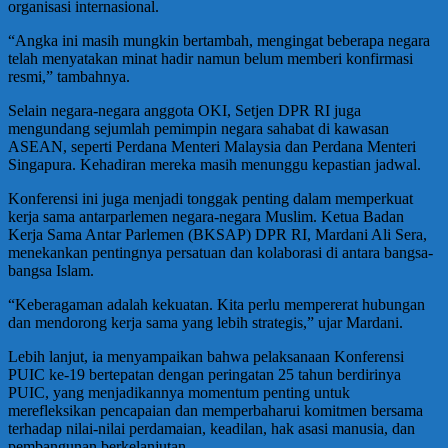
organisasi internasional.
“Angka ini masih mungkin bertambah, mengingat beberapa negara
telah menyatakan minat hadir namun belum memberi konfirmasi
resmi,” tambahnya.
Selain negara-negara anggota OKI, Setjen DPR RI juga
mengundang sejumlah pemimpin negara sahabat di kawasan
ASEAN, seperti Perdana Menteri Malaysia dan Perdana Menteri
Singapura. Kehadiran mereka masih menunggu kepastian jadwal.
Konferensi ini juga menjadi tonggak penting dalam memperkuat
kerja sama antarparlemen negara-negara Muslim. Ketua Badan
Kerja Sama Antar Parlemen (BKSAP) DPR RI, Mardani Ali Sera,
menekankan pentingnya persatuan dan kolaborasi di antara bangsa-
bangsa Islam.
“Keberagaman adalah kekuatan. Kita perlu mempererat hubungan
dan mendorong kerja sama yang lebih strategis,” ujar Mardani.
Lebih lanjut, ia menyampaikan bahwa pelaksanaan Konferensi
PUIC ke-19 bertepatan dengan peringatan 25 tahun berdirinya
PUIC, yang menjadikannya momentum penting untuk
merefleksikan pencapaian dan memperbaharui komitmen bersama
terhadap nilai-nilai perdamaian, keadilan, hak asasi manusia, dan
pembangunan berkelanjutan.