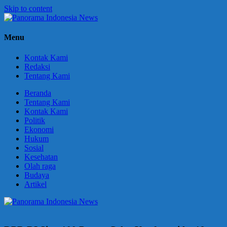
Skip to content
Panorama
Berani
Menu
Indonesia
Ungkapkan
News
Fakta
Kontak Kami
Redaksi
Tentang Kami
Beranda
Tentang Kami
Kontak Kami
Politik
Ekonomi
Hukum
Sosial
Kesehatan
Olah raga
Budaya
Artikel