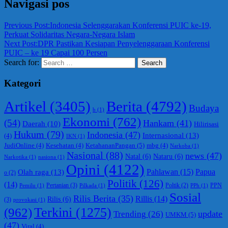
Navigasi pos
Previous Post:
Indonesia Selenggarakan Konferensi PUIC ke-19,
Perkuat Solidaritas Negara-Negara Islam
Next Post:
DPR Pastikan Kesiapan Penyelenggaraan Konferensi
PUIC – ke 19 Capai 100 Persen
Search for:
Search
Kategori
Berita
(4792)
Artikel
(3405)
Budaya
b
(1)
Ekonomi
(762)
(54)
Hankam
(41)
Daerah
(10)
Hilirisasi
Hukum
(79)
Indonesia
(47)
Internasional
(13)
(4)
IKN
(1)
KetahananPangan
(5)
JudiOnline
(4)
Kesehatan
(4)
mbg
(4)
Narkoba
(1)
Nasional
(88)
news
(47)
Natal
(6)
Nataru
(6)
Narkotika
(1)
nasiona
(1)
Opini
(4122)
Olah raga
(13)
Pahlawan
(15)
Papua
o
(2)
Politik
(126)
(14)
Pertanian
(3)
PPN
Poltik
(2)
Pemilu
(1)
Pilkada
(1)
PPh
(1)
Sosial
Rilis Berita
(35)
Rillis
(14)
Rilis
(6)
(3)
provokasi
(1)
(962)
Terkini
(1275)
update
Trending
(26)
UMKM
(5)
(47)
Viral
(4)