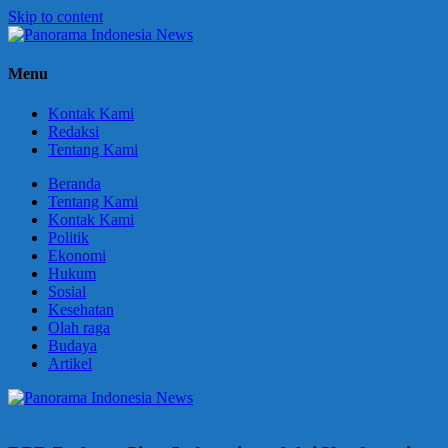
Skip to content
Panorama
Berani
Menu
Indonesia
Ungkapkan
News
Fakta
Kontak Kami
Redaksi
Tentang Kami
Beranda
Tentang Kami
Kontak Kami
Politik
Ekonomi
Hukum
Sosial
Kesehatan
Olah raga
Budaya
Artikel