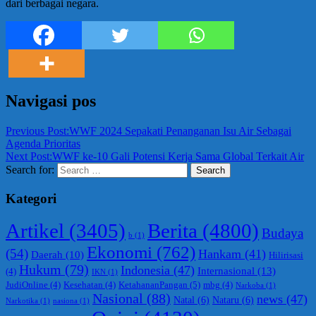
dari berbagai negara.
Navigasi pos
Previous Post:
WWF 2024 Sepakati Penanganan Isu Air Sebagai
Agenda Prioritas
Next Post:
WWF ke-10 Gali Potensi Kerja Sama Global Terkait Air
Search for:
Search
Kategori
Berita
(4800)
Artikel
(3405)
Budaya
b
(1)
Ekonomi
(762)
(54)
Hankam
(41)
Daerah
(10)
Hilirisasi
Hukum
(79)
Indonesia
(47)
Internasional
(13)
(4)
IKN
(1)
KetahananPangan
(5)
JudiOnline
(4)
Kesehatan
(4)
mbg
(4)
Narkoba
(1)
Nasional
(88)
news
(47)
Natal
(6)
Nataru
(6)
Narkotika
(1)
nasiona
(1)