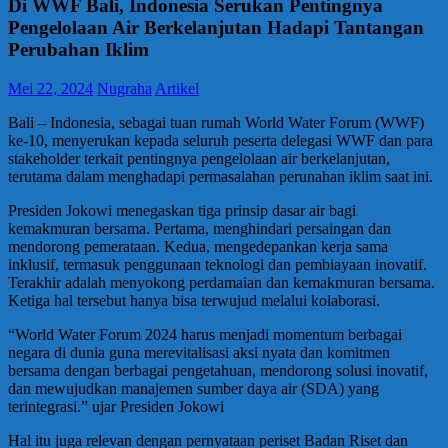
Di WWF Bali, Indonesia Serukan Pentingnya
Pengelolaan Air Berkelanjutan Hadapi Tantangan
Perubahan Iklim
Mei 22, 2024
Nugraha
Artikel
Bali – Indonesia, sebagai tuan rumah World Water Forum (WWF)
ke-10, menyerukan kepada seluruh peserta delegasi WWF dan para
stakeholder terkait pentingnya pengelolaan air berkelanjutan,
terutama dalam menghadapi permasalahan perunahan iklim saat ini.
Presiden Jokowi menegaskan tiga prinsip dasar air bagi
kemakmuran bersama. Pertama, menghindari persaingan dan
mendorong pemerataan. Kedua, mengedepankan kerja sama
inklusif, termasuk penggunaan teknologi dan pembiayaan inovatif.
Terakhir adalah menyokong perdamaian dan kemakmuran bersama.
Ketiga hal tersebut hanya bisa terwujud melalui kolaborasi.
“World Water Forum 2024 harus menjadi momentum berbagai
negara di dunia guna merevitalisasi aksi nyata dan komitmen
bersama dengan berbagai pengetahuan, mendorong solusi inovatif,
dan mewujudkan manajemen sumber daya air (SDA) yang
terintegrasi.” ujar Presiden Jokowi
Hal itu juga relevan dengan pernyataan periset Badan Riset dan