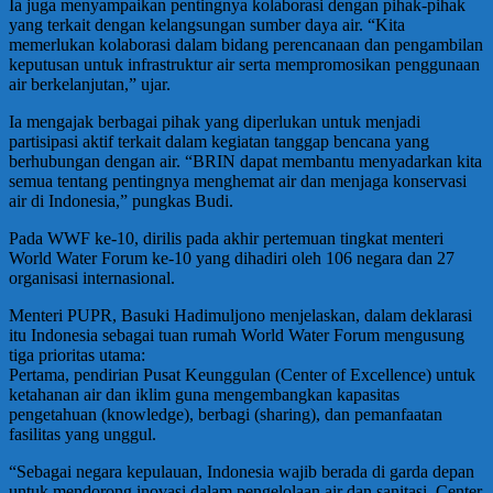
Ia juga menyampaikan pentingnya kolaborasi dengan pihak-pihak
yang terkait dengan kelangsungan sumber daya air. “Kita
memerlukan kolaborasi dalam bidang perencanaan dan pengambilan
keputusan untuk infrastruktur air serta mempromosikan penggunaan
air berkelanjutan,” ujar.
Ia mengajak berbagai pihak yang diperlukan untuk menjadi
partisipasi aktif terkait dalam kegiatan tanggap bencana yang
berhubungan dengan air. “BRIN dapat membantu menyadarkan kita
semua tentang pentingnya menghemat air dan menjaga konservasi
air di Indonesia,” pungkas Budi.
Pada WWF ke-10, dirilis pada akhir pertemuan tingkat menteri
World Water Forum ke-10 yang dihadiri oleh 106 negara dan 27
organisasi internasional.
Menteri PUPR, Basuki Hadimuljono menjelaskan, dalam deklarasi
itu Indonesia sebagai tuan rumah World Water Forum mengusung
tiga prioritas utama:
Pertama, pendirian Pusat Keunggulan (Center of Excellence) untuk
ketahanan air dan iklim guna mengembangkan kapasitas
pengetahuan (knowledge), berbagi (sharing), dan pemanfaatan
fasilitas yang unggul.
“Sebagai negara kepulauan, Indonesia wajib berada di garda depan
untuk mendorong inovasi dalam pengelolaan air dan sanitasi. Center