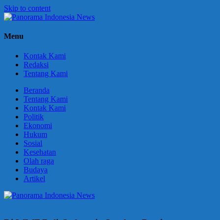
Skip to content
Panorama
Berani
Menu
Indonesia
Ungkapkan
News
Fakta
Kontak Kami
Redaksi
Tentang Kami
Beranda
Tentang Kami
Kontak Kami
Politik
Ekonomi
Hukum
Sosial
Kesehatan
Olah raga
Budaya
Artikel