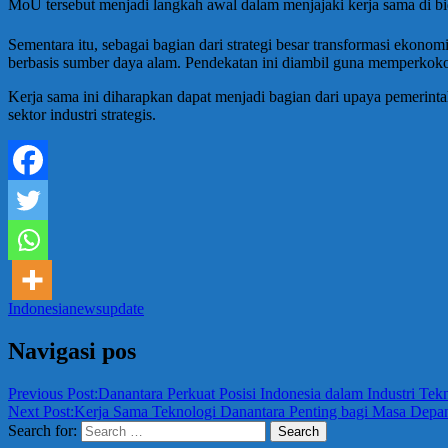
MoU tersebut menjadi langkah awal dalam menjajaki kerja sama di bid
Sementara itu, sebagai bagian dari strategi besar transformasi ekonom
berbasis sumber daya alam. Pendekatan ini diambil guna memperkokoh
Kerja sama ini diharapkan dapat menjadi bagian dari upaya pemerinta
sektor industri strategis.
Indonesia
news
update
Navigasi pos
Previous Post:
Danantara Perkuat Posisi Indonesia dalam Industri Te
Next Post:
Kerja Sama Teknologi Danantara Penting bagi Masa Dep
Search for:
Search