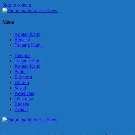
Skip to content
Panorama
Berani
Menu
Indonesia
Ungkapkan
News
Fakta
Kontak Kami
Redaksi
Tentang Kami
Beranda
Tentang Kami
Kontak Kami
Politik
Ekonomi
Hukum
Sosial
Kesehatan
Olah raga
Budaya
Artikel