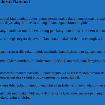
dustri Nasional
nologi kini menjadi fokus utama pemerintah dalam memperkuat transforma
gus daya saing Indonesia di tengah tantangan ekonomi global.
is yang diarahkan untuk mendukung pembangunan industri modern dan 
 strategis negara di bawah Danantara dilakukan demi memangkas inefis
olaan terpusat dilakukan untuk meningkatkan efisiensi dan transparansi, 
ahaman (Memorandum of Understanding/MoU) antara Badan Pengelola In
nsformasi industri nasional. Selain membuka akses terhadap inovasi d
emperluas daya saing produk nasional di pasar global.
strategis diharapkan mampu menciptakan industri yang lebih adaptif dan 
an ini merupakan titik mula dari rencana kolaborasi jangka panjang di
elaku industri global.