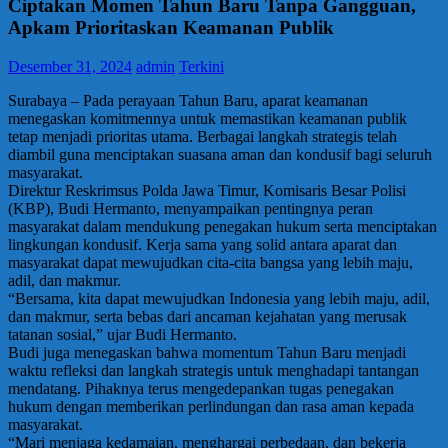
Ciptakan Momen Tahun Baru Tanpa Gangguan,
Apkam Prioritaskan Keamanan Publik
Desember 31, 2024
admin
Terkini
Surabaya – Pada perayaan Tahun Baru, aparat keamanan
menegaskan komitmennya untuk memastikan keamanan publik
tetap menjadi prioritas utama. Berbagai langkah strategis telah
diambil guna menciptakan suasana aman dan kondusif bagi seluruh
masyarakat.
Direktur Reskrimsus Polda Jawa Timur, Komisaris Besar Polisi
(KBP), Budi Hermanto, menyampaikan pentingnya peran
masyarakat dalam mendukung penegakan hukum serta menciptakan
lingkungan kondusif. Kerja sama yang solid antara aparat dan
masyarakat dapat mewujudkan cita-cita bangsa yang lebih maju,
adil, dan makmur.
“Bersama, kita dapat mewujudkan Indonesia yang lebih maju, adil,
dan makmur, serta bebas dari ancaman kejahatan yang merusak
tatanan sosial,” ujar Budi Hermanto.
Budi juga menegaskan bahwa momentum Tahun Baru menjadi
waktu refleksi dan langkah strategis untuk menghadapi tantangan
mendatang. Pihaknya terus mengedepankan tugas penegakan
hukum dengan memberikan perlindungan dan rasa aman kepada
masyarakat.
“Mari menjaga kedamaian, menghargai perbedaan, dan bekerja