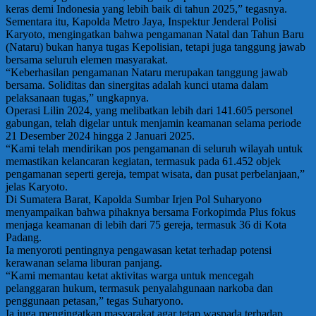
keras demi Indonesia yang lebih baik di tahun 2025,” tegasnya.
Sementara itu, Kapolda Metro Jaya, Inspektur Jenderal Polisi
Karyoto, mengingatkan bahwa pengamanan Natal dan Tahun Baru
(Nataru) bukan hanya tugas Kepolisian, tetapi juga tanggung jawab
bersama seluruh elemen masyarakat.
“Keberhasilan pengamanan Nataru merupakan tanggung jawab
bersama. Soliditas dan sinergitas adalah kunci utama dalam
pelaksanaan tugas,” ungkapnya.
Operasi Lilin 2024, yang melibatkan lebih dari 141.605 personel
gabungan, telah digelar untuk menjamin keamanan selama periode
21 Desember 2024 hingga 2 Januari 2025.
“Kami telah mendirikan pos pengamanan di seluruh wilayah untuk
memastikan kelancaran kegiatan, termasuk pada 61.452 objek
pengamanan seperti gereja, tempat wisata, dan pusat perbelanjaan,”
jelas Karyoto.
Di Sumatera Barat, Kapolda Sumbar Irjen Pol Suharyono
menyampaikan bahwa pihaknya bersama Forkopimda Plus fokus
menjaga keamanan di lebih dari 75 gereja, termasuk 36 di Kota
Padang.
Ia menyoroti pentingnya pengawasan ketat terhadap potensi
kerawanan selama liburan panjang.
“Kami memantau ketat aktivitas warga untuk mencegah
pelanggaran hukum, termasuk penyalahgunaan narkoba dan
penggunaan petasan,” tegas Suharyono.
Ia juga mengingatkan masyarakat agar tetap waspada terhadap