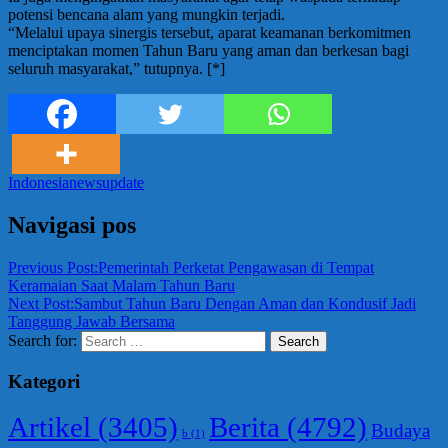
potensi bencana alam yang mungkin terjadi.
“Melalui upaya sinergis tersebut, aparat keamanan berkomitmen
menciptakan momen Tahun Baru yang aman dan berkesan bagi
seluruh masyarakat,” tutupnya. [*]
Indonesia
news
update
Navigasi pos
Previous Post:
Pemerintah Perketat Pengawasan di Tempat
Keramaian Saat Malam Tahun Baru
Next Post:
Sambut Tahun Baru Dengan Aman dan Kondusif Jadi
Tanggung Jawab Bersama
Search for:
Search
Kategori
Berita
(4792)
Artikel
(3405)
Budaya
b
(1)