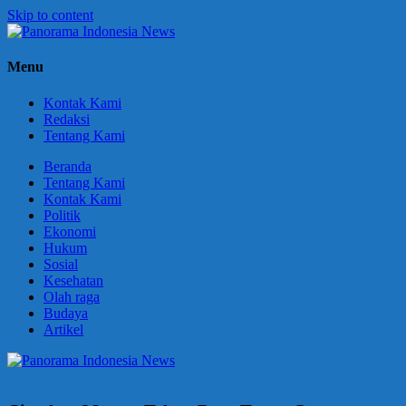
Skip to content
Panorama
Berani
Menu
Indonesia
Ungkapkan
News
Fakta
Kontak Kami
Redaksi
Tentang Kami
Beranda
Tentang Kami
Kontak Kami
Politik
Ekonomi
Hukum
Sosial
Kesehatan
Olah raga
Budaya
Artikel