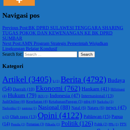
Navigasi pos
Previous Post:
BK DPRD SULAWESI TENGGARA SHARING
TUGAS POKOK DAN KEWENANGAN KE BK DPRD
SUMBAR
Next Post:
AMN Program Strategis Pemerintah Wujudkan
Lingkungan Belajar Kondusif
Search for:
Search
Kategori
Berita
(4792)
Artikel
(3405)
Budaya
b
(1)
Ekonomi
(762)
(54)
Hankam
(41)
Daerah
(10)
Hilirisasi
Hukum
(79)
Indonesia
(47)
Internasional
(13)
(4)
IKN
(1)
KetahananPangan
(5)
JudiOnline
(4)
Kesehatan
(4)
mbg
(4)
Narkoba
(1)
Nasional
(88)
news
(47)
Natal
(6)
Nataru
(6)
Narkotika
(1)
nasiona
(1)
Opini
(4122)
Olah raga
(13)
Pahlawan
(15)
Papua
o
(2)
Politik
(126)
(14)
Pertanian
(3)
PPN
Poltik
(2)
Pemilu
(1)
Pilkada
(1)
PPh
(1)