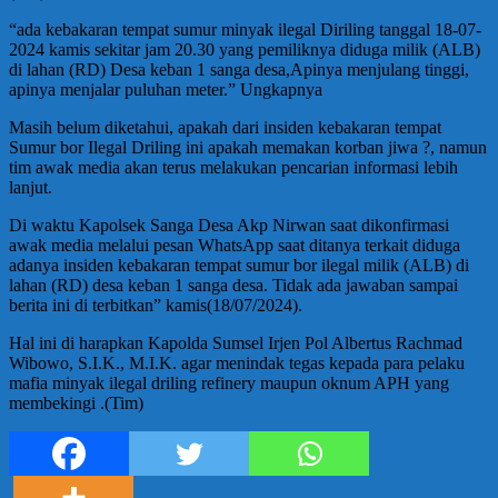
“ada kebakaran tempat sumur minyak ilegal Diriling tanggal 18-07-
2024 kamis sekitar jam 20.30 yang pemiliknya diduga milik (ALB)
di lahan (RD) Desa keban 1 sanga desa,Apinya menjulang tinggi,
apinya menjalar puluhan meter.” Ungkapnya
Masih belum diketahui, apakah dari insiden kebakaran tempat
Sumur bor Ilegal Driling ini apakah memakan korban jiwa ?, namun
tim awak media akan terus melakukan pencarian informasi lebih
lanjut.
Di waktu Kapolsek Sanga Desa Akp Nirwan saat dikonfirmasi
awak media melalui pesan WhatsApp saat ditanya terkait diduga
adanya insiden kebakaran tempat sumur bor ilegal milik (ALB) di
lahan (RD) desa keban 1 sanga desa. Tidak ada jawaban sampai
berita ini di terbitkan” kamis(18/07/2024).
Hal ini di harapkan Kapolda Sumsel Irjen Pol Albertus Rachmad
Wibowo, S.I.K., M.I.K. agar menindak tegas kepada para pelaku
mafia minyak ilegal driling refinery maupun oknum APH yang
membekingi .(Tim)