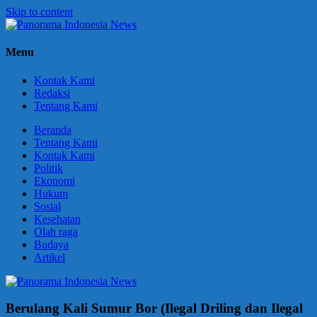
Skip to content
Panorama
Berani
Menu
Indonesia
Ungkapkan
News
Fakta
Kontak Kami
Redaksi
Tentang Kami
Beranda
Tentang Kami
Kontak Kami
Politik
Ekonomi
Hukum
Sosial
Kesehatan
Olah raga
Budaya
Artikel
Berulang Kali Sumur Bor (Ilegal Driling dan Ilegal