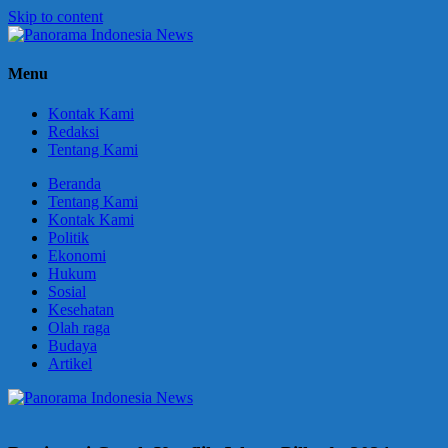
Skip to content
Panorama
Berani
Menu
Indonesia
Ungkapkan
News
Fakta
Kontak Kami
Redaksi
Tentang Kami
Beranda
Tentang Kami
Kontak Kami
Politik
Ekonomi
Hukum
Sosial
Kesehatan
Olah raga
Budaya
Artikel