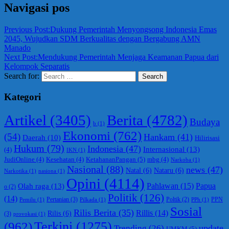
Navigasi pos
Previous Post:
Dukung Pemerintah Menyongsong Indonesia Emas
2045, Wujudkan SDM Berkualitas dengan Bergabung AMN
Manado
Next Post:
Mendukung Pemerintah Menjaga Keamanan Papua dari
Kelompok Separatis
Search for:
Search
Kategori
Berita
(4782)
Artikel
(3405)
Budaya
b
(1)
Ekonomi
(762)
(54)
Hankam
(41)
Daerah
(10)
Hilirisasi
Hukum
(79)
Indonesia
(47)
Internasional
(13)
(4)
IKN
(1)
KetahananPangan
(5)
JudiOnline
(4)
Kesehatan
(4)
mbg
(4)
Narkoba
(1)
Nasional
(88)
news
(47)
Natal
(6)
Nataru
(6)
Narkotika
(1)
nasiona
(1)
Opini
(4114)
Olah raga
(13)
Pahlawan
(15)
Papua
o
(2)
Politik
(126)
(14)
Pertanian
(3)
PPN
Poltik
(2)
Pemilu
(1)
Pilkada
(1)
PPh
(1)
Sosial
Rilis Berita
(35)
Rillis
(14)
Rilis
(6)
(3)
provokasi
(1)
(962)
Terkini
(1275)
update
Trending
(26)
UMKM
(5)