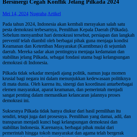
Bersinergi Cegah Konflik Jelang Pilkada 2024
Mei 14, 2024
Nugraha
Artikel
Pada tahun 2024, Indonesia akan kembali merayakan salah satu
pesta demokrasi terbesarnya, Pemilihan Kepala Daerah (Pilkada).
Sebelum menyambut hari demokrasi tersebut, persiapan dan langkah
preventif telah diambil oleh berbagai pihak guna menjaga kondisi
Keamanan dan Ketertiban Masyarakat (Kamtibmas) di sejumlah
daerah. Mereka sadar akan pentingnya menjaga kedamaian dan
stabilitas jelang Pilkada, sebagai fondasi utama bagi kelangsungan
demokrasi di Indonesia.
Pilkada tidak sekadar menjadi ajang politik, namun juga momen
krusial bagi negara ini dalam menunjukkan kedewasaan politiknya
di mata dunia. Oleh karena itu, sinergi dan koordinasi antarberbagai
elemen masyarakat, aparat keamanan, dan pemerintah menjadi
sangat penting dalam memastikan kelancaran jalannya proses
demokrasi ini.
Suksesnya Pilkada tidak hanya diukur dari hasil pemilihan itu
sendiri, tetapi juga dari prosesnya. Pemilihan yang damai, adil, dan
transparan menjadi kunci bagi kelangsungan demokrasi dan
stabilitas Indonesia. Karenanya, berbagai pihak mulai dari
pemerintah hingga tokoh masyarakat dan agama telah bergerak