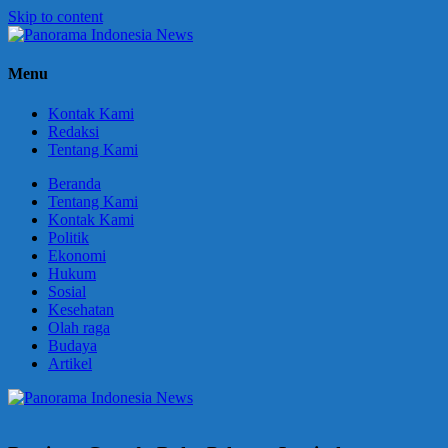
Skip to content
Panorama
Berani
Menu
Indonesia
Ungkapkan
News
Fakta
Kontak Kami
Redaksi
Tentang Kami
Beranda
Tentang Kami
Kontak Kami
Politik
Ekonomi
Hukum
Sosial
Kesehatan
Olah raga
Budaya
Artikel