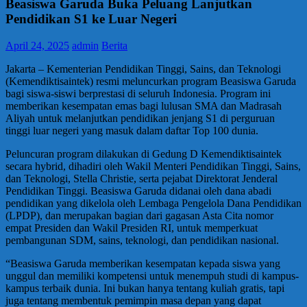
Beasiswa Garuda Buka Peluang Lanjutkan
Pendidikan S1 ke Luar Negeri
April 24, 2025
admin
Berita
Jakarta – Kementerian Pendidikan Tinggi, Sains, dan Teknologi
(Kemendiktisaintek) resmi meluncurkan program Beasiswa Garuda
bagi siswa-siswi berprestasi di seluruh Indonesia. Program ini
memberikan kesempatan emas bagi lulusan SMA dan Madrasah
Aliyah untuk melanjutkan pendidikan jenjang S1 di perguruan
tinggi luar negeri yang masuk dalam daftar Top 100 dunia.
Peluncuran program dilakukan di Gedung D Kemendiktisaintek
secara hybrid, dihadiri oleh Wakil Menteri Pendidikan Tinggi, Sains,
dan Teknologi, Stella Christie, serta pejabat Direktorat Jenderal
Pendidikan Tinggi. Beasiswa Garuda didanai oleh dana abadi
pendidikan yang dikelola oleh Lembaga Pengelola Dana Pendidikan
(LPDP), dan merupakan bagian dari gagasan Asta Cita nomor
empat Presiden dan Wakil Presiden RI, untuk memperkuat
pembangunan SDM, sains, teknologi, dan pendidikan nasional.
“Beasiswa Garuda memberikan kesempatan kepada siswa yang
unggul dan memiliki kompetensi untuk menempuh studi di kampus-
kampus terbaik dunia. Ini bukan hanya tentang kuliah gratis, tapi
juga tentang membentuk pemimpin masa depan yang dapat