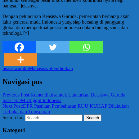
memiliki semangat besar untuk memberi kontribusi nyata bagi
bangsa,” jelasnya.
Dengan peluncuran Beasiswa Garuda, pemerintah berharap akan
lahir generasi muda Indonesia yang siap bersaing di panggung
global dan memperkuat posisi Indonesia dalam bidang sains dan
teknologi. [^]
beasiswa
dikti
Mahasiswa
Pendidikan
Navigasi pos
Previous Post:
Kemendiktisaintek Luncurkan Beasiswa Garuda,
Sasar SDM Unggul Indonesia
Next Post:
DPR Pastikan Pembahasan RUU KUHAP Dilakukan
Terbuka dan Transparan
Search for:
Search
Kategori