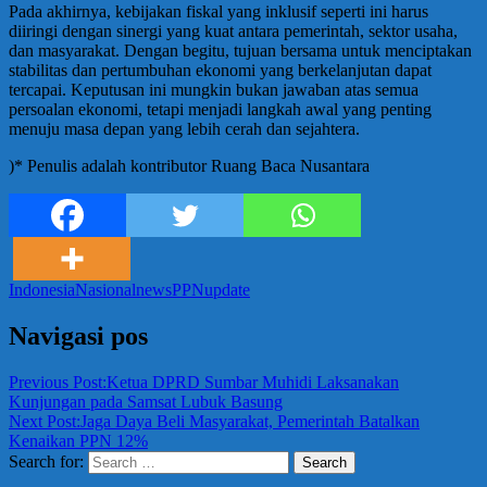
Pada akhirnya, kebijakan fiskal yang inklusif seperti ini harus
diiringi dengan sinergi yang kuat antara pemerintah, sektor usaha,
dan masyarakat. Dengan begitu, tujuan bersama untuk menciptakan
stabilitas dan pertumbuhan ekonomi yang berkelanjutan dapat
tercapai. Keputusan ini mungkin bukan jawaban atas semua
persoalan ekonomi, tetapi menjadi langkah awal yang penting
menuju masa depan yang lebih cerah dan sejahtera.
)* Penulis adalah kontributor Ruang Baca Nusantara
Indonesia
Nasional
news
PPN
update
Navigasi pos
Previous Post:
Ketua DPRD Sumbar Muhidi Laksanakan
Kunjungan pada Samsat Lubuk Basung
Next Post:
Jaga Daya Beli Masyarakat, Pemerintah Batalkan
Kenaikan PPN 12%
Search for:
Search