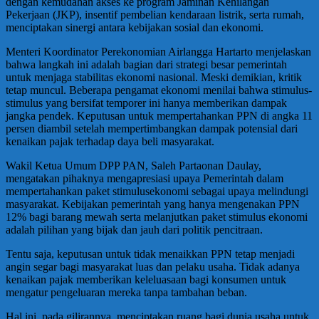
dengan kemudahan akses ke program Jaminan Kehilangan
Pekerjaan (JKP), insentif pembelian kendaraan listrik, serta rumah,
menciptakan sinergi antara kebijakan sosial dan ekonomi.
Menteri Koordinator Perekonomian Airlangga Hartarto menjelaskan
bahwa langkah ini adalah bagian dari strategi besar pemerintah
untuk menjaga stabilitas ekonomi nasional. Meski demikian, kritik
tetap muncul. Beberapa pengamat ekonomi menilai bahwa stimulus-
stimulus yang bersifat temporer ini hanya memberikan dampak
jangka pendek. Keputusan untuk mempertahankan PPN di angka 11
persen diambil setelah mempertimbangkan dampak potensial dari
kenaikan pajak terhadap daya beli masyarakat.
Wakil Ketua Umum DPP PAN, Saleh Partaonan Daulay,
mengatakan pihaknya mengapresiasi upaya Pemerintah dalam
mempertahankan paket stimulusekonomi sebagai upaya melindungi
masyarakat. Kebijakan pemerintah yang hanya mengenakan PPN
12% bagi barang mewah serta melanjutkan paket stimulus ekonomi
adalah pilihan yang bijak dan jauh dari politik pencitraan.
Tentu saja, keputusan untuk tidak menaikkan PPN tetap menjadi
angin segar bagi masyarakat luas dan pelaku usaha. Tidak adanya
kenaikan pajak memberikan keleluasaan bagi konsumen untuk
mengatur pengeluaran mereka tanpa tambahan beban.
Hal ini, pada gilirannya, menciptakan ruang bagi dunia usaha untuk