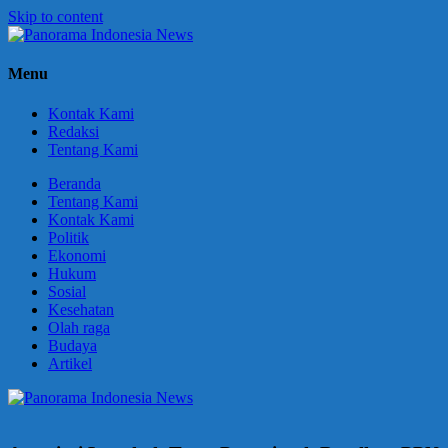
Skip to content
Panorama
Berani
Menu
Indonesia
Ungkapkan
News
Fakta
Kontak Kami
Redaksi
Tentang Kami
Beranda
Tentang Kami
Kontak Kami
Politik
Ekonomi
Hukum
Sosial
Kesehatan
Olah raga
Budaya
Artikel