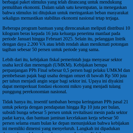
berbagai paket stimulus yang telah dirancang untuk mendukung
pemulihan ekonomi. Dalam salah satu kesempatan, ia menegaskan
bahwa stimulus ini ditujukan untuk meringankan beban masyarakat
sekaligus memastikan stabilitas ekonomi nasional tetap terjaga.
Beberapa program bantuan yang direncanakan meliputi distribusi 10
kilogram beras kepada 16 juta keluarga penerima manfaat pada
periode Januari hingga Februari 2025. Selain itu, pelanggan listrik
dengan daya 2.200 VA atau lebih rendah akan menikmati potongan
tagihan sebesar 50 persen untuk periode yang sama.
Lebih dari itu, kebijakan fiskal pemerintah juga menyasar sektor
usaha kecil dan menengah (UMKM). Kebijakan berupa
perpanjangan PPh Final sebesar 0,5 persen bagi pelaku UMKM dan
pembebasan pajak bagi usaha dengan omzet di bawah Rp 500 juta
per tahun menjadi angin segar bagi sektor ini. Upaya ini diyakini
dapat memperkuat fondasi ekonomi mikro yang menjadi tulang
punggung perekonomian nasional.
Tidak hanya itu, insentif tambahan berupa keringanan PPh pasal 21
untuk pekerja dengan pendapatan hingga Rp 10 juta per bulan,
subsidi bunga sebesar 5 persen untuk revitalisasi mesin pada sektor
padat karya, dan bantuan jaminan kecelakaan kerja sebesar 50
persen selama enam bulan ke depan menunjukkan bahwa kebijakan
ini memiliki dimensi yang menyeluruh. Langkah ini dipadukan