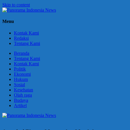
Skip to content
Panorama
Berani
Menu
Indonesia
Ungkapkan
News
Fakta
Kontak Kami
Redaksi
Tentang Kami
Beranda
Tentang Kami
Kontak Kami
Politik
Ekonomi
Hukum
Sosial
Kesehatan
Olah raga
Budaya
Artikel