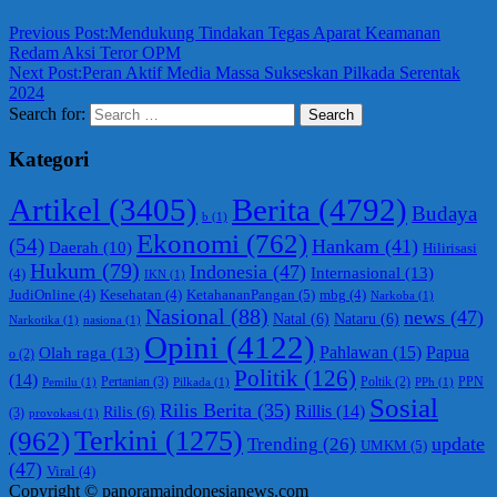
Previous Post:
Mendukung Tindakan Tegas Aparat Keamanan
Redam Aksi Teror OPM
Next Post:
Peran Aktif Media Massa Sukseskan Pilkada Serentak
2024
Search for:
Search
Kategori
Berita
(4792)
Artikel
(3405)
Budaya
b
(1)
Ekonomi
(762)
(54)
Hankam
(41)
Daerah
(10)
Hilirisasi
Hukum
(79)
Indonesia
(47)
Internasional
(13)
(4)
IKN
(1)
KetahananPangan
(5)
JudiOnline
(4)
Kesehatan
(4)
mbg
(4)
Narkoba
(1)
Nasional
(88)
news
(47)
Natal
(6)
Nataru
(6)
Narkotika
(1)
nasiona
(1)
Opini
(4122)
Olah raga
(13)
Pahlawan
(15)
Papua
o
(2)
Politik
(126)
(14)
Pertanian
(3)
PPN
Poltik
(2)
Pemilu
(1)
Pilkada
(1)
PPh
(1)
Sosial
Rilis Berita
(35)
Rillis
(14)
Rilis
(6)
(3)
provokasi
(1)
(962)
Terkini
(1275)
update
Trending
(26)
UMKM
(5)
(47)
Viral
(4)
Copyright © panoramaindonesianews.com