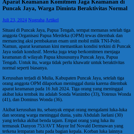
Aparat Keamanan Komitmen Jaga Keamanan di
Puncak Jaya, Warga Diminta Beraktivitas Normal
Juli 23, 2024
Nugraha
Artikel
Situasi di Puncak Jaya, Papua Tengah, sempat memanas setelah tiga
anggota Organisasi Papua Merdeka (OPM) tewas ditembak dan
memancing aksi pembakaran enam unit mobil milik TNI-Polri.
Namun, aparat keamanan kini memastikan kondisi terkini di Puncak
Jaya sudah kondusif. Mereka juga tetap berkomitmen menjaga
keamanan di wilayah Papua khususunya Puncak Jaya, Papua
Tengah. Untuk itu, warga tidak perlu khawatir untuk beraktivitas
normal seperti biasanya.
Kerusuhan terjadi di Mulia, Kabupaten Puncak Jaya, setelah tiga
orang anggota OPM dilaporkan meninggal dunia karena ditembak
aparat keamanan pada 16 Juli 2024. Tiga orang yang meninggal
akibat luka tembak itu adalah Sonda Wanimbo (33), Yotenus Wonda
(41), dan Dominus Wonda (36).
Akibat kerusuhan itu, sebanyak empat orang mengalami luka-luka
dan seorang warga meninggal dunia, yaitu Abdulah Jaelani (30)
yang terluka akibat benda tajam. Empat orang yang luka itu
termasuk Danyon 753/AVT Mayor Inf Novald Dermawan yang
terkena lemparan batu pada bagian kepala. Korban luka lainnya