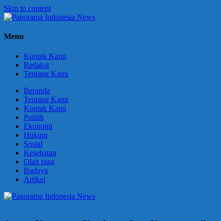
Skip to content
Panorama
Berani
Menu
Indonesia
Ungkapkan
News
Fakta
Kontak Kami
Redaksi
Tentang Kami
Beranda
Tentang Kami
Kontak Kami
Politik
Ekonomi
Hukum
Sosial
Kesehatan
Olah raga
Budaya
Artikel