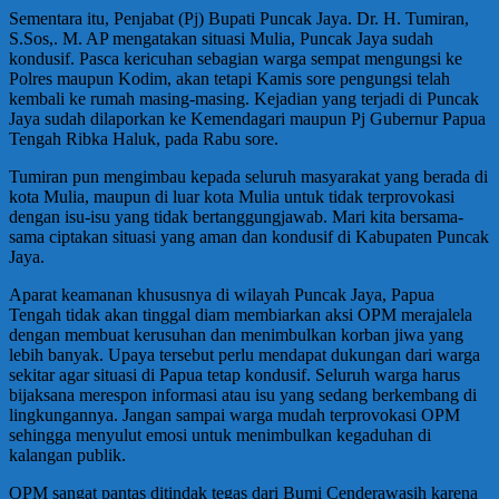
Sementara itu, Penjabat (Pj) Bupati Puncak Jaya. Dr. H. Tumiran,
S.Sos,. M. AP mengatakan situasi Mulia, Puncak Jaya sudah
kondusif. Pasca kericuhan sebagian warga sempat mengungsi ke
Polres maupun Kodim, akan tetapi Kamis sore pengungsi telah
kembali ke rumah masing-masing. Kejadian yang terjadi di Puncak
Jaya sudah dilaporkan ke Kemendagari maupun Pj Gubernur Papua
Tengah Ribka Haluk, pada Rabu sore.
Tumiran pun mengimbau kepada seluruh masyarakat yang berada di
kota Mulia, maupun di luar kota Mulia untuk tidak terprovokasi
dengan isu-isu yang tidak bertanggungjawab. Mari kita bersama-
sama ciptakan situasi yang aman dan kondusif di Kabupaten Puncak
Jaya.
Aparat keamanan khususnya di wilayah Puncak Jaya, Papua
Tengah tidak akan tinggal diam membiarkan aksi OPM merajalela
dengan membuat kerusuhan dan menimbulkan korban jiwa yang
lebih banyak. Upaya tersebut perlu mendapat dukungan dari warga
sekitar agar situasi di Papua tetap kondusif. Seluruh warga harus
bijaksana merespon informasi atau isu yang sedang berkembang di
lingkungannya. Jangan sampai warga mudah terprovokasi OPM
sehingga menyulut emosi untuk menimbulkan kegaduhan di
kalangan publik.
OPM sangat pantas ditindak tegas dari Bumi Cenderawasih karena