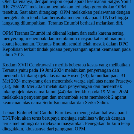
Oleh karenanya, dengan respon cepat aparat keamanan Satgas Yonif
RK 753/AVT melakukan penindakan terhadap gerombolan OPM
tersebut. Saat akan ditangkap, OPM melakukan perlawanan dengan
mengeluarkan tembakan berusaha menembak aparat TNI sehingga
langsung dilumpuhkan. Teranus Enumbi berhasil melarikan diri.
OPM Teranus Enumbi ini dikenal kejam dan sadis karena sering
menyerang, menembak dan membunuh masyarakat sipil maupun
aparat keamanan. Teranus Enumbi sendiri telah masuk dalam DPO
Kepolisian terkait tindak pidana penyerangan aparat keamanan pada
tahun 2018.
Kodam XVII Cendrawasih merilis beberapa kasus yang melibatkan
Teranus yaitu pada 19 Juni 2024 melakukan penyerangan dan
menembak tukang ojek atas nama Husen (39), kemudian pada 31
Mei 2024 menyerang dan menembak warga sipil atas nama Prasetyo
(33), lalu 30 Mei 2024 melakukan penyerangan dan menembak
tukang ojek atas nama Jainul (44) dan terakhir pada 19 Maret 2024
melakukan penyerangan dan menembak serta membacok 2 aparat
keamanan atas nama Sertu Ismunandar dan Serka Salim.
Letnan Kolonel Inf Candra Kurniawan menegaskan bahwa aparat
TNI/Polri akan terus berupaya menjaga stabilitas wilayah dengan
terus melindungi dan melayani masyarakat. Penegakan hukum tetap
ditegakkan, khususnya dari gangguan OPM.