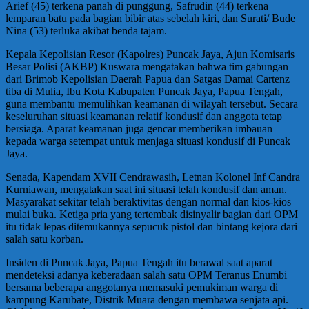
Arief (45) terkena panah di punggung, Safrudin (44) terkena
lemparan batu pada bagian bibir atas sebelah kiri, dan Surati/ Bude
Nina (53) terluka akibat benda tajam.
Kepala Kepolisian Resor (Kapolres) Puncak Jaya, Ajun Komisaris
Besar Polisi (AKBP) Kuswara mengatakan bahwa tim gabungan
dari Brimob Kepolisian Daerah Papua dan Satgas Damai Cartenz
tiba di Mulia, Ibu Kota Kabupaten Puncak Jaya, Papua Tengah,
guna membantu memulihkan keamanan di wilayah tersebut. Secara
keseluruhan situasi keamanan relatif kondusif dan anggota tetap
bersiaga. Aparat keamanan juga gencar memberikan imbauan
kepada warga setempat untuk menjaga situasi kondusif di Puncak
Jaya.
Senada, Kapendam XVII Cendrawasih, Letnan Kolonel Inf Candra
Kurniawan, mengatakan saat ini situasi telah kondusif dan aman.
Masyarakat sekitar telah beraktivitas dengan normal dan kios-kios
mulai buka. Ketiga pria yang tertembak disinyalir bagian dari OPM
itu tidak lepas ditemukannya sepucuk pistol dan bintang kejora dari
salah satu korban.
Insiden di Puncak Jaya, Papua Tengah itu berawal saat aparat
mendeteksi adanya keberadaan salah satu OPM Teranus Enumbi
bersama beberapa anggotanya memasuki pemukiman warga di
kampung Karubate, Distrik Muara dengan membawa senjata api.