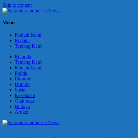
Skip to content
Panorama
Berani
Menu
Indonesia
Ungkapkan
News
Fakta
Kontak Kami
Redaksi
Tentang Kami
Beranda
Tentang Kami
Kontak Kami
Politik
Ekonomi
Hukum
Sosial
Kesehatan
Olah raga
Budaya
Artikel