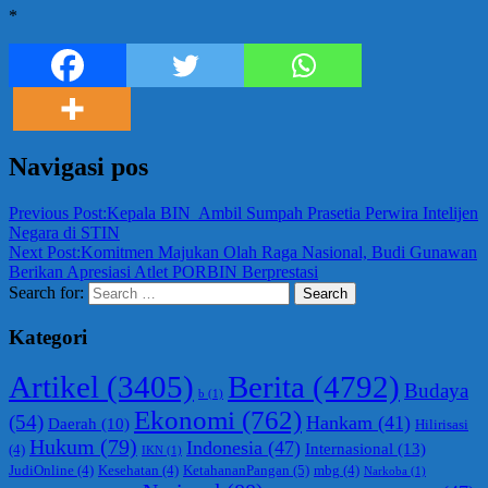
*
Navigasi pos
Previous Post:
Kepala BIN Ambil Sumpah Prasetia Perwira Intelijen
Negara di STIN
Next Post:
Komitmen Majukan Olah Raga Nasional, Budi Gunawan
Berikan Apresiasi Atlet PORBIN Berprestasi
Search for:
Search
Kategori
Berita
(4792)
Artikel
(3405)
Budaya
b
(1)
Ekonomi
(762)
(54)
Hankam
(41)
Daerah
(10)
Hilirisasi
Hukum
(79)
Indonesia
(47)
Internasional
(13)
(4)
IKN
(1)
KetahananPangan
(5)
JudiOnline
(4)
Kesehatan
(4)
mbg
(4)
Narkoba
(1)