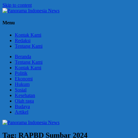
Skip to content
Panorama
Berani
Menu
Indonesia
Ungkapkan
News
Fakta
Kontak Kami
Redaksi
Tentang Kami
Beranda
Tentang Kami
Kontak Kami
Politik
Ekonomi
Hukum
Sosial
Kesehatan
Olah raga
Budaya
Artikel
Tag:
RAPBD Sumbar 2024