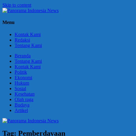
Skip to content
Panorama
Berani
Menu
Indonesia
Ungkapkan
News
Fakta
Kontak Kami
Redaksi
Tentang Kami
Beranda
Tentang Kami
Kontak Kami
Politik
Ekonomi
Hukum
Sosial
Kesehatan
Olah raga
Budaya
Artikel
Tag:
Pemberdayaan