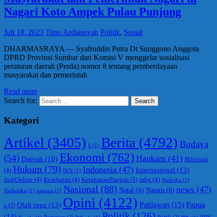
Nagari Koto Ampek Pulau Punjung
Juli 18, 2023
Timo Ardiansyah
Politik
,
Sosial
DHARMASRAYA — Syafruddin Putra Dt Sunggono Anggota
DPRD Provinsi Sumbar dari Komisi V menggelar sosialisasi
peraturan daerah (Perda) nomor 8 tentang pemberdayaan
masyarakat dan pemerintah
Read more
Search for:
Search
Kategori
Berita
(4792)
Artikel
(3405)
Budaya
b
(1)
Ekonomi
(762)
(54)
Hankam
(41)
Daerah
(10)
Hilirisasi
Hukum
(79)
Indonesia
(47)
Internasional
(13)
(4)
IKN
(1)
KetahananPangan
(5)
JudiOnline
(4)
Kesehatan
(4)
mbg
(4)
Narkoba
(1)
Nasional
(88)
news
(47)
Natal
(6)
Nataru
(6)
Narkotika
(1)
nasiona
(1)
Opini
(4122)
Olah raga
(13)
Pahlawan
(15)
Papua
o
(2)
Politik
(126)
(14)