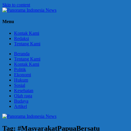
Skip to content
Panorama
Berani
Menu
Indonesia
Ungkapkan
News
Fakta
Kontak Kami
Redaksi
Tentang Kami
Beranda
Tentang Kami
Kontak Kami
Politik
Ekonomi
Hukum
Sosial
Kesehatan
Olah raga
Budaya
Artikel
Tag:
#MasyarakatPapuaBersatu