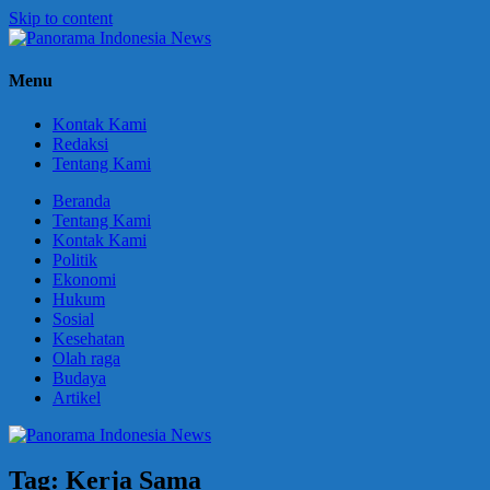
Skip to content
Panorama
Berani
Menu
Indonesia
Ungkapkan
News
Fakta
Kontak Kami
Redaksi
Tentang Kami
Beranda
Tentang Kami
Kontak Kami
Politik
Ekonomi
Hukum
Sosial
Kesehatan
Olah raga
Budaya
Artikel
Tag:
Kerja Sama