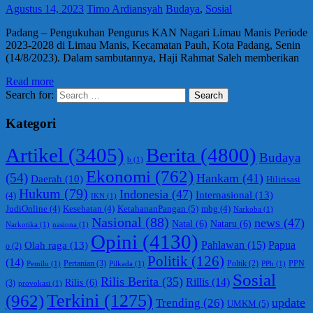
Agustus 14, 2023
Timo Ardiansyah
Budaya
,
Sosial
Padang – Pengukuhan Pengurus KAN Nagari Limau Manis Periode
2023-2028 di Limau Manis, Kecamatan Pauh, Kota Padang, Senin
(14/8/2023). Dalam sambutannya, Haji Rahmat Saleh memberikan
Read more
Search for:
Search
Kategori
Berita
(4800)
Artikel
(3405)
Budaya
b
(1)
Ekonomi
(762)
(54)
Hankam
(41)
Daerah
(10)
Hilirisasi
Hukum
(79)
Indonesia
(47)
Internasional
(13)
(4)
IKN
(1)
KetahananPangan
(5)
JudiOnline
(4)
Kesehatan
(4)
mbg
(4)
Narkoba
(1)
Nasional
(88)
news
(47)
Natal
(6)
Nataru
(6)
Narkotika
(1)
nasiona
(1)
Opini
(4130)
Olah raga
(13)
Pahlawan
(15)
Papua
o
(2)
Politik
(126)
(14)
Pertanian
(3)
PPN
Poltik
(2)
Pemilu
(1)
Pilkada
(1)
PPh
(1)
Sosial
Rilis Berita
(35)
Rillis
(14)
Rilis
(6)
(3)
provokasi
(1)
(962)
Terkini
(1275)
update
Trending
(26)
UMKM
(5)