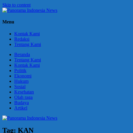
Skip to content
Panorama
Berani
Menu
Indonesia
Ungkapkan
News
Fakta
Kontak Kami
Redaksi
Tentang Kami
Beranda
Tentang Kami
Kontak Kami
Politik
Ekonomi
Hukum
Sosial
Kesehatan
Olah raga
Budaya
Artikel
Tag:
KAN