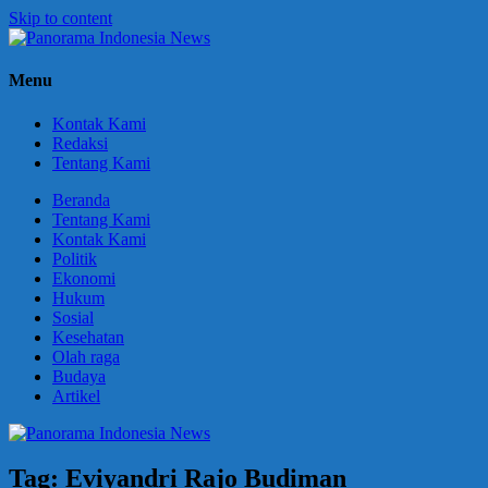
Skip to content
Panorama
Berani
Menu
Indonesia
Ungkapkan
News
Fakta
Kontak Kami
Redaksi
Tentang Kami
Beranda
Tentang Kami
Kontak Kami
Politik
Ekonomi
Hukum
Sosial
Kesehatan
Olah raga
Budaya
Artikel
Tag:
Eviyandri Rajo Budiman