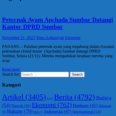
Peternak Ayam Apchada Sumbar Datangi
Kantor DPRD Sumbar
November 21, 2023
Timo Ardiansyah
Ekonomi
PADANG – Puluhan peternak ayam yang tergabung dalam Asosiasi
peternakan closed house (Apchada) Sumbar datangi DPRD
Sumbar, Selasa (21/11). Mereka mengadukan keadaan mereka yang
acap
Read more
Search for:
Search
Kategori
Berita
(4792)
Artikel
(3405)
Budaya
b
(1)
Ekonomi
(762)
(54)
Hankam
(41)
Daerah
(10)
Hilirisasi
Hukum
(79)
Indonesia
(47)
Internasional
(13)
(4)
IKN
(1)