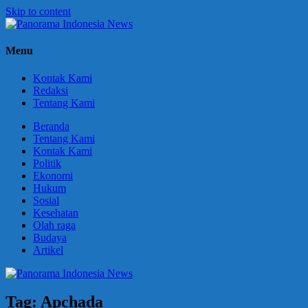
Skip to content
Panorama
Berani
Menu
Indonesia
Ungkapkan
News
Fakta
Kontak Kami
Redaksi
Tentang Kami
Beranda
Tentang Kami
Kontak Kami
Politik
Ekonomi
Hukum
Sosial
Kesehatan
Olah raga
Budaya
Artikel
Tag:
Apchada